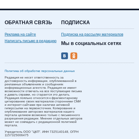
ОБРАТНАЯ СВЯЗЬ
ПОДПИСКА
Реклама на сайте
Подписка на рассылку материалов
Написать письмо в редакцию
Мы в социальных сетях
Политика об обработке персональных данных
Редакция не несет ответственность за
достоверность информации, опубликованной в
рекламных объявлениях и сообщениях
информационных агентств. Редакция не имеет
возможности отвечать на все поступающие письма
и давать справки, но старается это делать.
Редакция лояльно относится к фрагментарному
цитированию своих материалов сторонними СМИ
и интернет-сайтами при наличии активной
гиперссылки на первоисточник. Копирование и
опубликование авторских материалов нашего
портала целиком возможно только с письменного
разрешения редакции. Мнение отдельных авторов
может не совпадать с редакционной политикой
портала.
Учредитель ООО "ЦКП". ИНН 7325140148, ОГРН
1157325006475