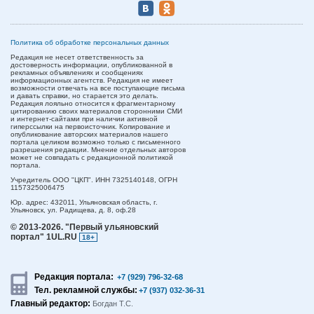
Политика об обработке персональных данных
Редакция не несет ответственность за
достоверность информации, опубликованной в
рекламных объявлениях и сообщениях
информационных агентств. Редакция не имеет
возможности отвечать на все поступающие письма
и давать справки, но старается это делать.
Редакция лояльно относится к фрагментарному
цитированию своих материалов сторонними СМИ
и интернет-сайтами при наличии активной
гиперссылки на первоисточник. Копирование и
опубликование авторских материалов нашего
портала целиком возможно только с письменного
разрешения редакции. Мнение отдельных авторов
может не совпадать с редакционной политикой
портала.
Учредитель ООО "ЦКП". ИНН 7325140148, ОГРН
1157325006475
Юр. адрес:
432011,
Ульяновская область,
г.
Ульяновск,
ул. Радищева, д. 8, оф.28
© 2013-2026.
"Первый ульяновский
портал" 1UL.RU
18+
Редакция портала:
+7 (929) 796-32-68
Тел. рекламной службы:
+7 (937) 032-36-31
Главный редактор:
Богдан Т.С.