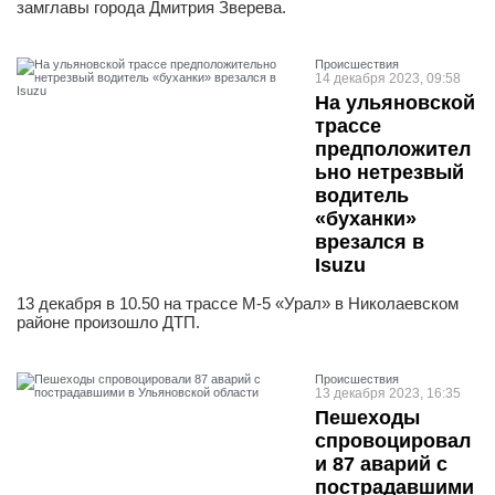
замглавы города Дмитрия Зверева.
Проиcшествия
14 декабря 2023, 09:58
На ульяновской
трассе
предположител
ьно нетрезвый
водитель
«буханки»
врезался в
Isuzu
13 декабря в 10.50 на трассе М-5 «Урал» в Николаевском
районе произошло ДТП.
Проиcшествия
13 декабря 2023, 16:35
Пешеходы
спровоцировал
и 87 аварий с
пострадавшими