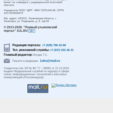
может не совпадать с редакционной политикой
портала.
Учредитель ООО "ЦКП". ИНН 7325140148, ОГРН
1157325006475
Юр. адрес:
432011,
Ульяновская область,
г.
Ульяновск,
ул. Радищева, д. 8, оф.28
© 2013-2026.
"Первый ульяновский
портал" 1UL.RU
18+
Редакция портала:
+7 (929) 796-32-68
Тел. рекламной службы:
+7 (937) 032-36-31
Главный редактор:
Богдан Т.С.
1ulru@mail.ru
Пишите в редакцию:
Свидетельство ЭЛ № ФС 77 – 68081 от 21.12.2016
выдано Федеральной службой по надзору в сфере
связи, информационных технологий и массовых
коммуникаций (Роскомнадзор).