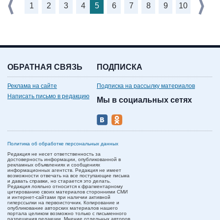
1
2
3
4
5
6
7
8
9
10
ОБРАТНАЯ СВЯЗЬ
ПОДПИСКА
Реклама на сайте
Подписка на рассылку материалов
Написать письмо в редакцию
Мы в социальных сетях
Политика об обработке персональных данных
Редакция не несет ответственность за
достоверность информации, опубликованной в
рекламных объявлениях и сообщениях
информационных агентств. Редакция не имеет
возможности отвечать на все поступающие письма
и давать справки, но старается это делать.
Редакция лояльно относится к фрагментарному
цитированию своих материалов сторонними СМИ
и интернет-сайтами при наличии активной
гиперссылки на первоисточник. Копирование и
опубликование авторских материалов нашего
портала целиком возможно только с письменного
разрешения редакции. Мнение отдельных авторов