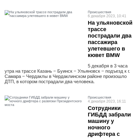
Проиcшествия
6 декабря 2023, 10:41
На ульяновской
трассе
пострадали два
пассажира
улетевшего в
кювет BMW
5 декабря в 3 часа
утра на трассе Казань − Буинск − Ульяновск − подъезд к г.
Самара − Чердаклы в Чердаклинском районе произошло
ДТП, в котором пострадали два человека.
Проиcшествия
4 декабря 2023, 16:11
Сотрудники
ГИБДД забрали
машину у
ночного
дрифтера с