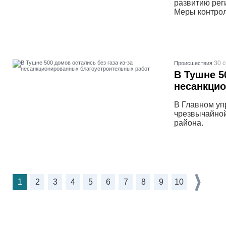
развитию рег
Меры контрол
30 
Проиcшествия
В Тушне 5
несанкци
В Главном уп
чрезвычайной
района.
1
2
3
4
5
6
7
8
9
10