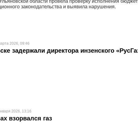
Ульяновской области провела проверку исполнения бюджет
ционного законодательства и выявила нарушения.
арта 2026, 09:46
ске задержали директора инзенского «РусГа
нваря 2026, 13:16
ах взорвался газ