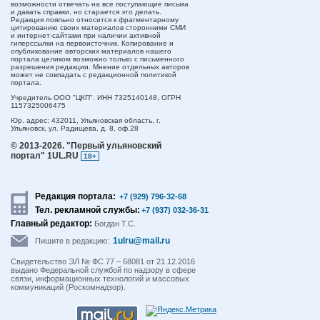
возможности отвечать на все поступающие письма
и давать справки, но старается это делать.
Редакция лояльно относится к фрагментарному
цитированию своих материалов сторонними СМИ
и интернет-сайтами при наличии активной
гиперссылки на первоисточник. Копирование и
опубликование авторских материалов нашего
портала целиком возможно только с письменного
разрешения редакции. Мнение отдельных авторов
может не совпадать с редакционной политикой
портала.
Учредитель ООО "ЦКП". ИНН 7325140148, ОГРН
1157325006475
Юр. адрес:
432011,
Ульяновская область,
г.
Ульяновск,
ул. Радищева, д. 8, оф.28
© 2013-2026.
"Первый ульяновский
портал" 1UL.RU
18+
Редакция портала:
+7 (929) 796-32-68
Тел. рекламной службы:
+7 (937) 032-36-31
Главный редактор:
Богдан Т.С.
1ulru@mail.ru
Пишите в редакцию:
Свидетельство ЭЛ № ФС 77 – 68081 от 21.12.2016
выдано Федеральной службой по надзору в сфере
связи, информационных технологий и массовых
коммуникаций (Роскомнадзор).