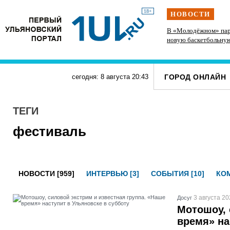
18+
НОВОСТИ
 спорт и
На участке проспекта Гая в Ульяновске
В «Молодёжном» пар
запретили остановку транспорта
новую баскетбольну
ГОРОД ОНЛАЙН
сегодня: 8 августа
20
:
43
ТЕГИ
фестиваль
НОВОСТИ [959]
ИНТЕРВЬЮ [3]
СОБЫТИЯ [10]
КОМ
3 августа 20
Досуг
Мотошоу, 
время» на