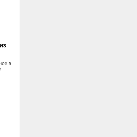
,
из
ное в
е