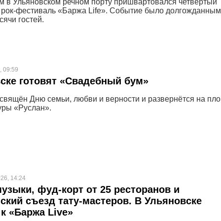
м в Ульяновском речном порту пришвартовался четвёртый
рок-фестиваль «Баржа Life». Событие было долгожданным
сячи гостей.
, 09:59
ске готовят «Свадебный бум»
свящён Дню семьи, любви и верности и развернётся на пл
уры «Руслан».
26, 14:24
музыки, фуд-корт от 25 ресторанов и
ский съезд тату-мастеров. В Ульяновске
 к «Баржа Live»