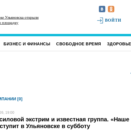
ке Ульяновска открыли
В Ульяновском районе благоустраивают место
До
ВОЙТИ
ю площадку
воинского захоронения
Ул
БИЗНЕС И ФИНАНСЫ
СВОБОДНОЕ ВРЕМЯ
ЗДОРОВЬ
ПАНИИ [0]
26, 19:00
силовой экстрим и известная группа. «Наше
ступит в Ульяновске в субботу