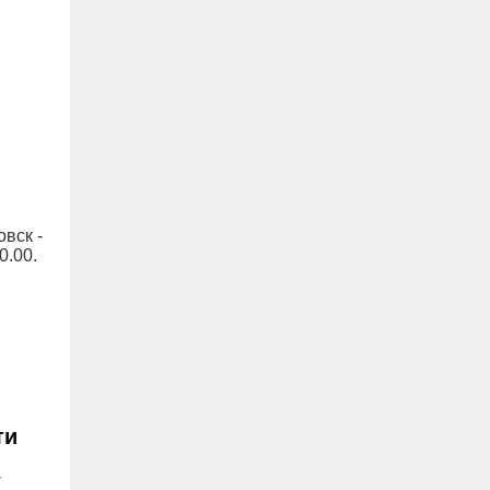
вск -
0.00.
ти
-