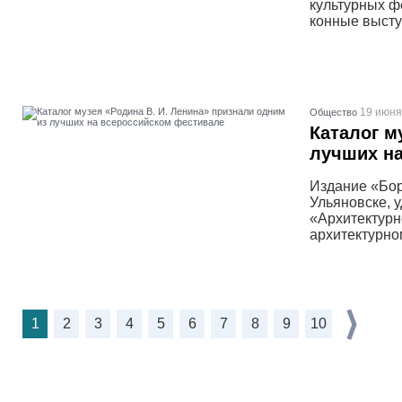
культурных ф
конные высту
19 июня
Общество
Каталог м
лучших н
Издание «Бор
Ульяновске, 
«Архитектурн
архитектурно
1
2
3
4
5
6
7
8
9
10