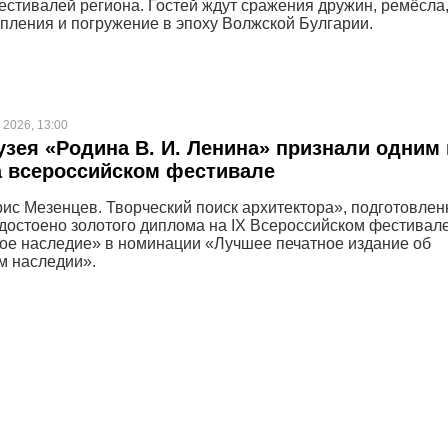
естивалей региона. Гостей ждут сражения дружин, ремёсла
пления и погружение в эпоху Волжской Булгарии.
 2026, 13:00
узея «Родина В. И. Ленина» признали одним 
а всероссийском фестивале
ис Мезенцев. Творческий поиск архитектора», подготовлен
удостоено золотого диплома на IX Всероссийском фестивал
ое наследие» в номинации «Лучшее печатное издание об
м наследии».