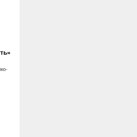
уть»
и
ко-