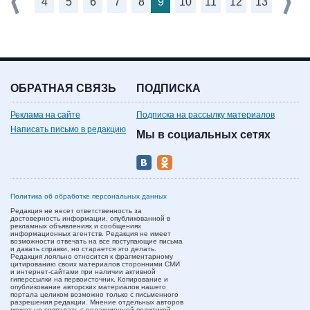
4
5
6
7
8
9
10
11
12
13
ОБРАТНАЯ СВЯЗЬ
ПОДПИСКА
Реклама на сайте
Подписка на рассылку материалов
Написать письмо в редакцию
Мы в социальных сетях
Политика об обработке персональных данных
Редакция не несет ответственность за
достоверность информации, опубликованной в
рекламных объявлениях и сообщениях
информационных агентств. Редакция не имеет
возможности отвечать на все поступающие письма
и давать справки, но старается это делать.
Редакция лояльно относится к фрагментарному
цитированию своих материалов сторонними СМИ
и интернет-сайтами при наличии активной
гиперссылки на первоисточник. Копирование и
опубликование авторских материалов нашего
портала целиком возможно только с письменного
разрешения редакции. Мнение отдельных авторов
может не совпадать с редакционной политикой