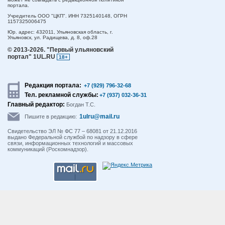
портала.
Учредитель ООО "ЦКП". ИНН 7325140148, ОГРН
1157325006475
Юр. адрес:
432011,
Ульяновская область,
г.
Ульяновск,
ул. Радищева, д. 8, оф.28
© 2013-2026.
"Первый ульяновский
портал" 1UL.RU
18+
Редакция портала:
+7 (929) 796-32-68
Тел. рекламной службы:
+7 (937) 032-36-31
Главный редактор:
Богдан Т.С.
1ulru@mail.ru
Пишите в редакцию:
Свидетельство ЭЛ № ФС 77 – 68081 от 21.12.2016
выдано Федеральной службой по надзору в сфере
связи, информационных технологий и массовых
коммуникаций (Роскомнадзор).