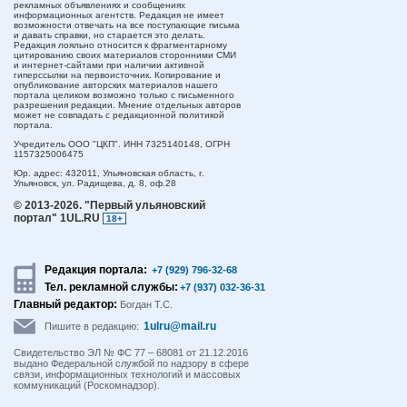
рекламных объявлениях и сообщениях
информационных агентств. Редакция не имеет
возможности отвечать на все поступающие письма
и давать справки, но старается это делать.
Редакция лояльно относится к фрагментарному
цитированию своих материалов сторонними СМИ
и интернет-сайтами при наличии активной
гиперссылки на первоисточник. Копирование и
опубликование авторских материалов нашего
портала целиком возможно только с письменного
разрешения редакции. Мнение отдельных авторов
может не совпадать с редакционной политикой
портала.
Учредитель ООО "ЦКП". ИНН 7325140148, ОГРН
1157325006475
Юр. адрес:
432011,
Ульяновская область,
г.
Ульяновск,
ул. Радищева, д. 8, оф.28
© 2013-2026.
"Первый ульяновский
портал" 1UL.RU
18+
Редакция портала:
+7 (929) 796-32-68
Тел. рекламной службы:
+7 (937) 032-36-31
Главный редактор:
Богдан Т.С.
1ulru@mail.ru
Пишите в редакцию:
Свидетельство ЭЛ № ФС 77 – 68081 от 21.12.2016
выдано Федеральной службой по надзору в сфере
связи, информационных технологий и массовых
коммуникаций (Роскомнадзор).