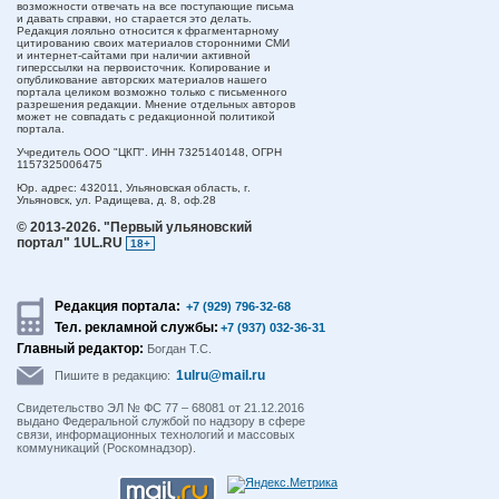
возможности отвечать на все поступающие письма
и давать справки, но старается это делать.
Редакция лояльно относится к фрагментарному
цитированию своих материалов сторонними СМИ
и интернет-сайтами при наличии активной
гиперссылки на первоисточник. Копирование и
опубликование авторских материалов нашего
портала целиком возможно только с письменного
разрешения редакции. Мнение отдельных авторов
может не совпадать с редакционной политикой
портала.
Учредитель ООО "ЦКП". ИНН 7325140148, ОГРН
1157325006475
Юр. адрес:
432011,
Ульяновская область,
г.
Ульяновск,
ул. Радищева, д. 8, оф.28
© 2013-2026.
"Первый ульяновский
портал" 1UL.RU
18+
Редакция портала:
+7 (929) 796-32-68
Тел. рекламной службы:
+7 (937) 032-36-31
Главный редактор:
Богдан Т.С.
1ulru@mail.ru
Пишите в редакцию:
Свидетельство ЭЛ № ФС 77 – 68081 от 21.12.2016
выдано Федеральной службой по надзору в сфере
связи, информационных технологий и массовых
коммуникаций (Роскомнадзор).