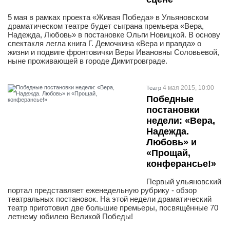
5 мая в рамках проекта «Живая Победа» в Ульяновском
драматическом театре будет сыграна премьера «Вера,
Надежда, Любовь» в постановке Ольги Новицкой. В основу
спектакля легла книга Г. Демочкина «Вера и правда» о
жизни и подвиге фронтовички Веры Ивановны Соловьевой,
ныне проживающей в городе Димитровграде.
4 мая 2015, 10:00
Театр
Победные
постановки
недели: «Вера,
Надежда.
Любовь» и
«Прощай,
конферансье!»
Первый ульяновский
портал представляет еженедельную рубрику - обзор
театральных постановок. На этой недели драматический
театр приготовил две большие премьеры, посвящённые 70
летнему юбилею Великой Победы!