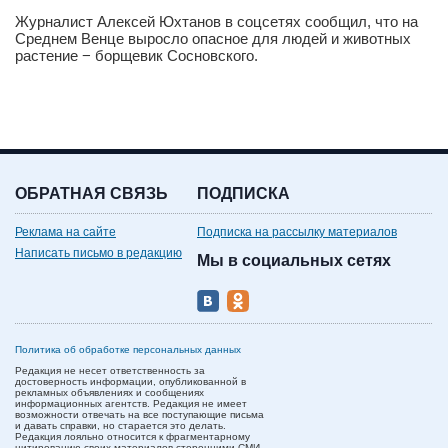
Журналист Алексей Юхтанов в соцсетях сообщил, что на
Среднем Венце выросло опасное для людей и животных
растение − борщевик Сосновского.
ОБРАТНАЯ СВЯЗЬ
ПОДПИСКА
Реклама на сайте
Подписка на рассылку материалов
Написать письмо в редакцию
Мы в социальных сетях
Политика об обработке персональных данных
Редакция не несет ответственность за
достоверность информации, опубликованной в
рекламных объявлениях и сообщениях
информационных агентств. Редакция не имеет
возможности отвечать на все поступающие письма
и давать справки, но старается это делать.
Редакция лояльно относится к фрагментарному
цитированию своих материалов сторонними СМИ