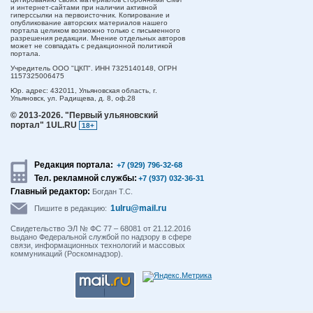
и интернет-сайтами при наличии активной
гиперссылки на первоисточник. Копирование и
опубликование авторских материалов нашего
портала целиком возможно только с письменного
разрешения редакции. Мнение отдельных авторов
может не совпадать с редакционной политикой
портала.
Учредитель ООО "ЦКП". ИНН 7325140148, ОГРН
1157325006475
Юр. адрес:
432011,
Ульяновская область,
г.
Ульяновск,
ул. Радищева, д. 8, оф.28
© 2013-2026.
"Первый ульяновский
портал" 1UL.RU
18+
Редакция портала:
+7 (929) 796-32-68
Тел. рекламной службы:
+7 (937) 032-36-31
Главный редактор:
Богдан Т.С.
1ulru@mail.ru
Пишите в редакцию:
Свидетельство ЭЛ № ФС 77 – 68081 от 21.12.2016
выдано Федеральной службой по надзору в сфере
связи, информационных технологий и массовых
коммуникаций (Роскомнадзор).