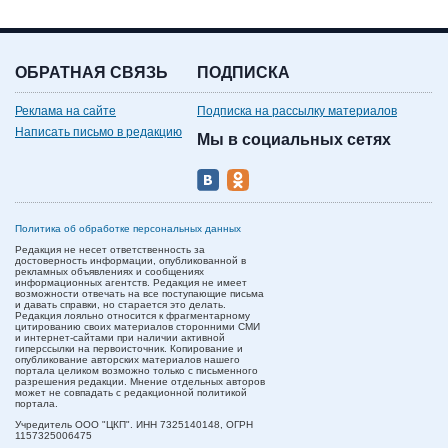
ОБРАТНАЯ СВЯЗЬ
ПОДПИСКА
Реклама на сайте
Подписка на рассылку материалов
Написать письмо в редакцию
Мы в социальных сетях
Политика об обработке персональных данных
Редакция не несет ответственность за
достоверность информации, опубликованной в
рекламных объявлениях и сообщениях
информационных агентств. Редакция не имеет
возможности отвечать на все поступающие письма
и давать справки, но старается это делать.
Редакция лояльно относится к фрагментарному
цитированию своих материалов сторонними СМИ
и интернет-сайтами при наличии активной
гиперссылки на первоисточник. Копирование и
опубликование авторских материалов нашего
портала целиком возможно только с письменного
разрешения редакции. Мнение отдельных авторов
может не совпадать с редакционной политикой
портала.
Учредитель ООО "ЦКП". ИНН 7325140148, ОГРН
1157325006475