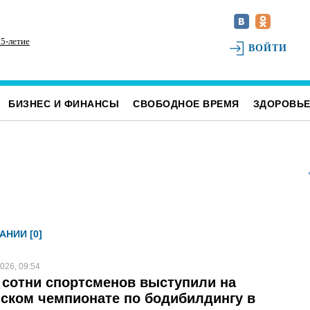
5-летие
На ульяновском фестивале «Наше время» силачи
На
ВОЙТИ
поднимут более 300 килограммов и выступит
Ул
казанская группа «Мураками»
БИЗНЕС И ФИНАНСЫ
СВОБОДНОЕ ВРЕМЯ
ЗДОРОВЬ
АНИИ [0]
026, 09:54
 сотни спортсменов выступили на
ском чемпионате по бодибилдингу в