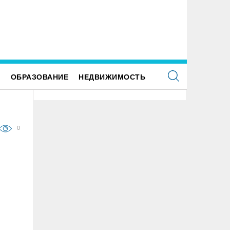
ше наследие: история первых «небоскрёбов»
ьяновска
Е
ОБРАЗОВАНИЕ
НЕДВИЖИМОСТЬ
0