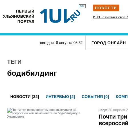
18+
НОВОСТИ
» силачи
Наше наследие: история первых «небоскрёбов»
РТРС отмечает своё 2
тупит
Ульяновска
ГОРОД ОНЛАЙН
сегодня: 8 августа
05
:
32
ТЕГИ
бодибилдинг
НОВОСТИ [32]
ИНТЕРВЬЮ [2]
СОБЫТИЯ [0]
КОМП
20 апреля 2
Спорт
Почти три
всероссий