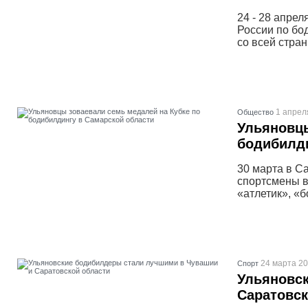
24 - 28 апре
России по бо
со всей стра
1 апрел
Общество
Ульяновцы
бодибилди
30 марта в С
спортсмены в
«атлетик», «
24 марта 20
Спорт
Ульяновс
Саратовск