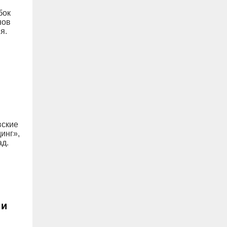
бок
нов
я.
вские
инг»,
ад.
 и