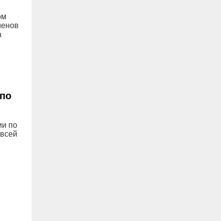
ом
менов
а
 по
ии по
 всей