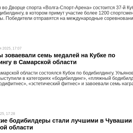
ля во Дворце спорта «Волга-Спорт-Арена» состоится 37-й Ку
дибилдингу, в котором примут участие более 1200 спортсме
ны. Победители отправятся на международные соревновани
я 2025, 17:07
 зоваевали семь медалей на Кубке по
нгу в Самарской области
амарской области состоялся Кубок по бодибилдингу. Ульяно
ыступили в категориях «бодибилдинг», «пляжный бодибилд
бодифитнес», «эстетический фитнес» и завоевали семь нагр
25, 17:28
кие бодибилдеры стали лучшими в Чувашии
ой области