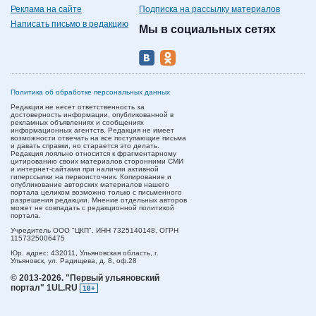
Реклама на сайте
Подписка на рассылку материалов
Написать письмо в редакцию
Мы в социальных сетях
Политика об обработке персональных данных
Редакция не несет ответственность за
достоверность информации, опубликованной в
рекламных объявлениях и сообщениях
информационных агентств. Редакция не имеет
возможности отвечать на все поступающие письма
и давать справки, но старается это делать.
Редакция лояльно относится к фрагментарному
цитированию своих материалов сторонними СМИ
и интернет-сайтами при наличии активной
гиперссылки на первоисточник. Копирование и
опубликование авторских материалов нашего
портала целиком возможно только с письменного
разрешения редакции. Мнение отдельных авторов
может не совпадать с редакционной политикой
портала.
Учредитель ООО "ЦКП". ИНН 7325140148, ОГРН
1157325006475
Юр. адрес:
432011,
Ульяновская область,
г.
Ульяновск,
ул. Радищева, д. 8, оф.28
© 2013-2026.
"Первый ульяновский
портал" 1UL.RU
18+