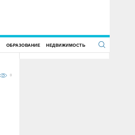
 улице Локомотивной в пятницу отключат
Для обслуживания кладбищ Улья
етофоры
закупили новую спецтехнику
Е
ОБРАЗОВАНИЕ
НЕДВИЖИМОСТЬ
0