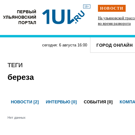
18+
НОВОСТИ
Подросток на питбайке сшиб двух 15-летних
На ульяновской трасс
велосипедисток в Павловке
во время разворота
ГОРОД ОНЛАЙН
сегодня: 6 августа
16
:
00
ТЕГИ
береза
НОВОСТИ [2]
ИНТЕРВЬЮ [0]
СОБЫТИЯ [0]
КОМПА
Нет данных