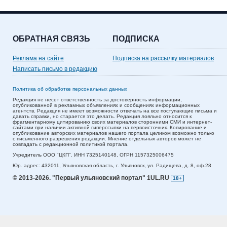
ОБРАТНАЯ СВЯЗЬ
ПОДПИСКА
Реклама на сайте
Подписка на рассылку материалов
Написать письмо в редакцию
Политика об обработке персональных данных
Редакция не несет ответственность за достоверность информации,
опубликованной в рекламных объявлениях и сообщениях информационных
агентств. Редакция не имеет возможности отвечать на все поступающие письма и
давать справки, но старается это делать. Редакция лояльно относится к
фрагментарному цитированию своих материалов сторонними СМИ и интернет-
сайтами при наличии активной гиперссылки на первоисточник. Копирование и
опубликование авторских материалов нашего портала целиком возможно только
с письменного разрешения редакции. Мнение отдельных авторов может не
совпадать с редакционной политикой портала.
Учредитель ООО "ЦКП". ИНН 7325140148, ОГРН 1157325006475
Юр. адрес:
432011,
Ульяновская область,
г. Ульяновск,
ул. Радищева, д. 8, оф.28
© 2013-2026.
"Первый ульяновский портал" 1UL.RU
18+