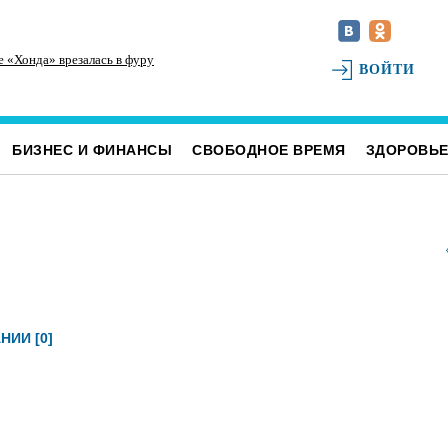
е «Хонда» врезалась в фуру
Инзенцы простятся с земляком, погибшим на
На
ВОЙТИ
СВО
св
БИЗНЕС И ФИНАНСЫ
СВОБОДНОЕ ВРЕМЯ
ЗДОРОВЬ
НИИ [0]