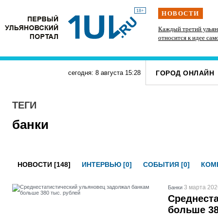
18+
НОВОСТИ
» силачи
В Госдуме предложили выдавать корм и лежанки
Каждый третий ульян
тупит
людям, забравшим животных из приюта
относится к идее сам
ГОРОД ОНЛАЙН
сегодня: 8 августа
15
:
28
ТЕГИ
банки
НОВОСТИ [148]
ИНТЕРВЬЮ [0]
СОБЫТИЯ [0]
КОМП
3 марта 202
Банки
Среднеста
больше 38