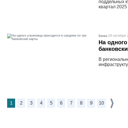
поддельных к
квартал 2025 
29 октября 
Банки
На одного
банковски
В региональн
инфраструкту
1
2
3
4
5
6
7
8
9
10