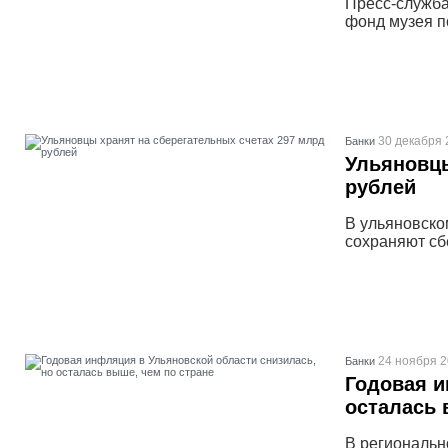
Пресс-служба
фонд музея п
30 декабря 
Банки
Ульяновцы
рублей
В ульяновско
сохраняют сб
24 ноября 2
Банки
Годовая и
осталась 
В региональн