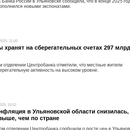
 Банка России в Ульяновске сообщила, что в конце 2025 го
ополнился новыми экспонатами.
2025, 11:00
 хранят на сберегательных счетах 297 млр
м отделении Центробанка отметили, что местные жители
ерегательную активность на высоком уровне.
025, 10:02
нфляция в Ульяновской области снизилась,
выше, чем по стране
ом отделении Центробанка сообщили о росте цен в Ульяно