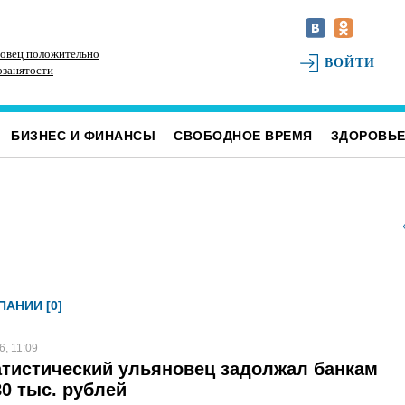
овец положительно
Наше наследие: история первых «небоскрёбов»
РТ
ВОЙТИ
озанятости
Ульяновска
БИЗНЕС И ФИНАНСЫ
СВОБОДНОЕ ВРЕМЯ
ЗДОРОВЬ
АНИИ [0]
6, 11:09
тистический ульяновец задолжал банкам
0 тыс. рублей