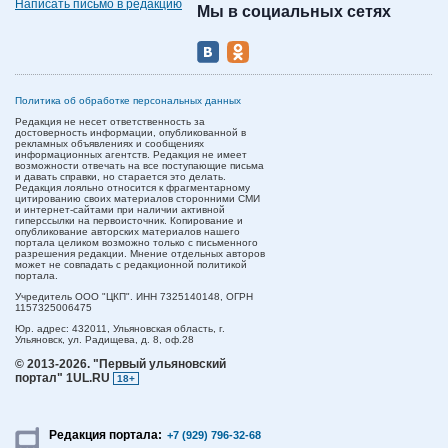
Написать письмо в редакцию
Мы в социальных сетях
Политика об обработке персональных данных
Редакция не несет ответственность за
достоверность информации, опубликованной в
рекламных объявлениях и сообщениях
информационных агентств. Редакция не имеет
возможности отвечать на все поступающие письма
и давать справки, но старается это делать.
Редакция лояльно относится к фрагментарному
цитированию своих материалов сторонними СМИ
и интернет-сайтами при наличии активной
гиперссылки на первоисточник. Копирование и
опубликование авторских материалов нашего
портала целиком возможно только с письменного
разрешения редакции. Мнение отдельных авторов
может не совпадать с редакционной политикой
портала.
Учредитель ООО "ЦКП". ИНН 7325140148, ОГРН
1157325006475
Юр. адрес:
432011,
Ульяновская область,
г.
Ульяновск,
ул. Радищева, д. 8, оф.28
© 2013-2026.
"Первый ульяновский
портал" 1UL.RU
18+
Редакция портала:
+7 (929) 796-32-68