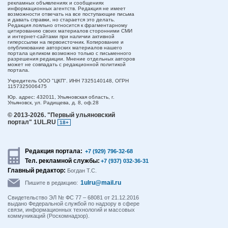
рекламных объявлениях и сообщениях
информационных агентств. Редакция не имеет
возможности отвечать на все поступающие письма
и давать справки, но старается это делать.
Редакция лояльно относится к фрагментарному
цитированию своих материалов сторонними СМИ
и интернет-сайтами при наличии активной
гиперссылки на первоисточник. Копирование и
опубликование авторских материалов нашего
портала целиком возможно только с письменного
разрешения редакции. Мнение отдельных авторов
может не совпадать с редакционной политикой
портала.
Учредитель ООО "ЦКП". ИНН 7325140148, ОГРН
1157325006475
Юр. адрес:
432011,
Ульяновская область,
г.
Ульяновск,
ул. Радищева, д. 8, оф.28
© 2013-2026.
"Первый ульяновский
портал" 1UL.RU
18+
Редакция портала:
+7 (929) 796-32-68
Тел. рекламной службы:
+7 (937) 032-36-31
Главный редактор:
Богдан Т.С.
1ulru@mail.ru
Пишите в редакцию:
Свидетельство ЭЛ № ФС 77 – 68081 от 21.12.2016
выдано Федеральной службой по надзору в сфере
связи, информационных технологий и массовых
коммуникаций (Роскомнадзор).