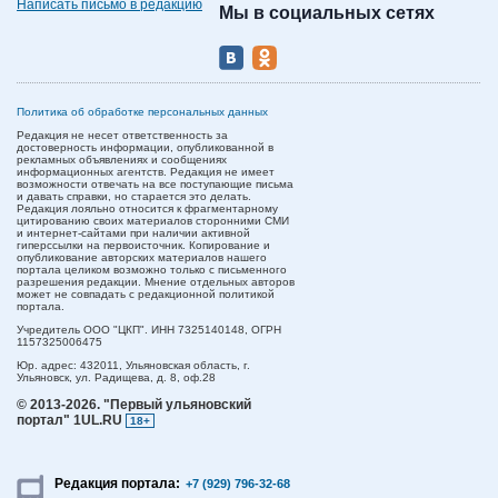
Написать письмо в редакцию
Мы в социальных сетях
Политика об обработке персональных данных
Редакция не несет ответственность за
достоверность информации, опубликованной в
рекламных объявлениях и сообщениях
информационных агентств. Редакция не имеет
возможности отвечать на все поступающие письма
и давать справки, но старается это делать.
Редакция лояльно относится к фрагментарному
цитированию своих материалов сторонними СМИ
и интернет-сайтами при наличии активной
гиперссылки на первоисточник. Копирование и
опубликование авторских материалов нашего
портала целиком возможно только с письменного
разрешения редакции. Мнение отдельных авторов
может не совпадать с редакционной политикой
портала.
Учредитель ООО "ЦКП". ИНН 7325140148, ОГРН
1157325006475
Юр. адрес:
432011,
Ульяновская область,
г.
Ульяновск,
ул. Радищева, д. 8, оф.28
© 2013-2026.
"Первый ульяновский
портал" 1UL.RU
18+
Редакция портала:
+7 (929) 796-32-68