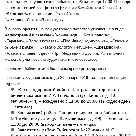
стать одним из участников события, необходимо до 17.00 11 января
выложить семейную фотографию с любимой детской книгой в
«ВКонтакте» с хэштегами #ОкновСказку
#ФестивальДетскойЛитературы.
В скором времени на улицах города появятся украшения в виде
иллюстраций к сказкам
«Гуси-лебеди», «Кот в сапогах»,
«Теремок», «Волк и козлята», «Про Иванушку-дурочка», «Сказка о
рыбаке и рыбке», «Сказка о Золотом Петушке», «Дюймовочка»,
«Алиса в стране чудес», «Три Медведя» и другим. Их выполнят
молодые ульяновские художники и иллюстраторы.
Городские библиотеки и больницы проводят
сбор книг
.
Приносить издания можно до 20 января 2018 года по следующим
адресам:
Железнодорожный район: Центральная городская
библиотека имени И.А. Гончарова (ул. Кирова, д. 40,
тел.38-43-44) – ежедневно с 11.30 до 20.00 (выходной день
– пятница).
Засвияжский район: Специализированная библиотека
№1 «Мир искусств» (ул. Камышинская, д. 49) – ежедневно с
11.30 до 20.00 (выходной день – пятница).
Заволжский район: Библиотека №22 имени М.Ю.
Лермонтова (ул. Авиастроителей, д. 17, 3-й этаж, тел.20-97-