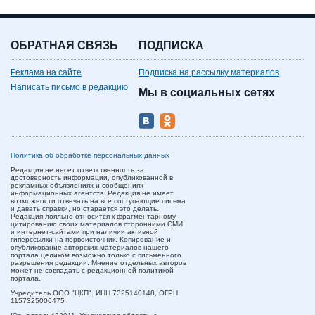
ОБРАТНАЯ СВЯЗЬ
ПОДПИСКА
Реклама на сайте
Подписка на рассылку материалов
Написать письмо в редакцию
Мы в социальных сетях
Политика об обработке персональных данных
Редакция не несет ответственность за
достоверность информации, опубликованной в
рекламных объявлениях и сообщениях
информационных агентств. Редакция не имеет
возможности отвечать на все поступающие письма
и давать справки, но старается это делать.
Редакция лояльно относится к фрагментарному
цитированию своих материалов сторонними СМИ
и интернет-сайтами при наличии активной
гиперссылки на первоисточник. Копирование и
опубликование авторских материалов нашего
портала целиком возможно только с письменного
разрешения редакции. Мнение отдельных авторов
может не совпадать с редакционной политикой
портала.
Учредитель ООО "ЦКП". ИНН 7325140148, ОГРН
1157325006475