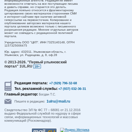
информационных агентств. Редакция не имеет
возможности отвечать на все поступающие письма
и давать справки, но старается это делать.
Редакция лояльно относится к фрагментарному
цитированию своих материалов сторонними СМИ
и интернет-сайтами при наличии активной
гиперссылки на первоисточник. Копирование и
опубликование авторских материалов нашего
портала целиком возможно только с письменного
разрешения редакции. Мнение отдельных авторов
может не совпадать с редакционной политикой
портала.
Учредитель ООО "ЦКП". ИНН 7325140148, ОГРН
1157325006475
Юр. адрес:
432011,
Ульяновская область,
г.
Ульяновск,
ул. Радищева, д. 8, оф.28
© 2013-2026.
"Первый ульяновский
портал" 1UL.RU
18+
Редакция портала:
+7 (929) 796-32-68
Тел. рекламной службы:
+7 (937) 032-36-31
Главный редактор:
Богдан Т.С.
1ulru@mail.ru
Пишите в редакцию:
Свидетельство ЭЛ № ФС 77 – 68081 от 21.12.2016
выдано Федеральной службой по надзору в сфере
связи, информационных технологий и массовых
коммуникаций (Роскомнадзор).