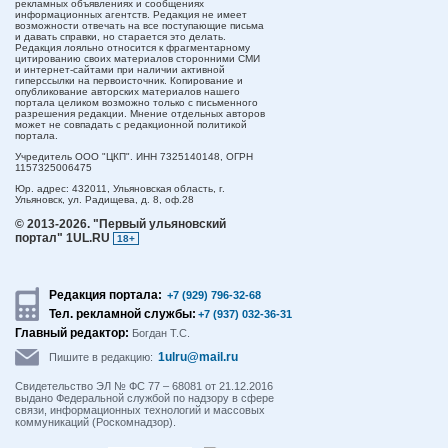
рекламных объявлениях и сообщениях
информационных агентств. Редакция не имеет
возможности отвечать на все поступающие письма
и давать справки, но старается это делать.
Редакция лояльно относится к фрагментарному
цитированию своих материалов сторонними СМИ
и интернет-сайтами при наличии активной
гиперссылки на первоисточник. Копирование и
опубликование авторских материалов нашего
портала целиком возможно только с письменного
разрешения редакции. Мнение отдельных авторов
может не совпадать с редакционной политикой
портала.
Учредитель ООО "ЦКП". ИНН 7325140148, ОГРН
1157325006475
Юр. адрес:
432011,
Ульяновская область,
г.
Ульяновск,
ул. Радищева, д. 8, оф.28
© 2013-2026.
"Первый ульяновский
портал" 1UL.RU
18+
Редакция портала:
+7 (929) 796-32-68
Тел. рекламной службы:
+7 (937) 032-36-31
Главный редактор:
Богдан Т.С.
1ulru@mail.ru
Пишите в редакцию:
Свидетельство ЭЛ № ФС 77 – 68081 от 21.12.2016
выдано Федеральной службой по надзору в сфере
связи, информационных технологий и массовых
коммуникаций (Роскомнадзор).