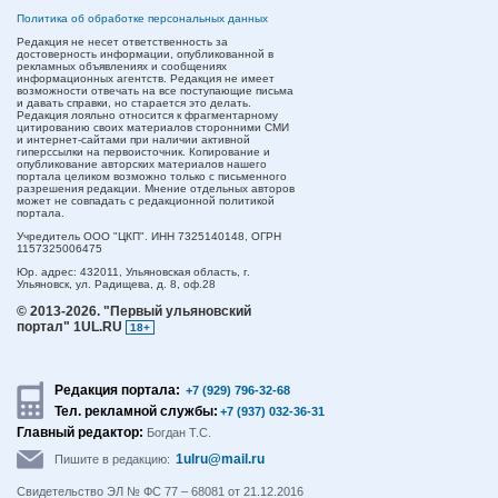
Политика об обработке персональных данных
Редакция не несет ответственность за
достоверность информации, опубликованной в
рекламных объявлениях и сообщениях
информационных агентств. Редакция не имеет
возможности отвечать на все поступающие письма
и давать справки, но старается это делать.
Редакция лояльно относится к фрагментарному
цитированию своих материалов сторонними СМИ
и интернет-сайтами при наличии активной
гиперссылки на первоисточник. Копирование и
опубликование авторских материалов нашего
портала целиком возможно только с письменного
разрешения редакции. Мнение отдельных авторов
может не совпадать с редакционной политикой
портала.
Учредитель ООО "ЦКП". ИНН 7325140148, ОГРН
1157325006475
Юр. адрес:
432011,
Ульяновская область,
г.
Ульяновск,
ул. Радищева, д. 8, оф.28
© 2013-2026.
"Первый ульяновский
портал" 1UL.RU
18+
Редакция портала:
+7 (929) 796-32-68
Тел. рекламной службы:
+7 (937) 032-36-31
Главный редактор:
Богдан Т.С.
1ulru@mail.ru
Пишите в редакцию:
Свидетельство ЭЛ № ФС 77 – 68081 от 21.12.2016