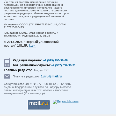
и интернет-сайтами при наличии активной
гиперссылки на первоисточник. Копирование и
опубликование авторских материалов нашего
портала целиком возможно только с письменного
разрешения редакции. Мнение отдельных авторов
может не совпадать с редакционной политикой
портала.
Учредитель ООО "ЦКП". ИНН 7325140148, ОГРН
1157325006475
Юр. адрес:
432011,
Ульяновская область,
г.
Ульяновск,
ул. Радищева, д. 8, оф.28
© 2013-2026.
"Первый ульяновский
портал" 1UL.RU
18+
Редакция портала:
+7 (929) 796-32-68
Тел. рекламной службы:
+7 (937) 032-36-31
Главный редактор:
Богдан Т.С.
1ulru@mail.ru
Пишите в редакцию:
Свидетельство ЭЛ № ФС 77 – 68081 от 21.12.2016
выдано Федеральной службой по надзору в сфере
связи, информационных технологий и массовых
коммуникаций (Роскомнадзор).