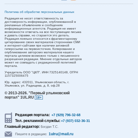
Политика об обработке персональных данных
Редакция не несет ответственность за
достоверность информации, опубликованной в
рекламных объявлениях и сообщениях
информационных агентств. Редакция не имеет
возможности отвечать на все поступающие письма
и давать справки, но старается это делать.
Редакция лояльно относится к фрагментарному
цитированию своих материалов сторонними СМИ
и интернет-сайтами при наличии активной
гиперссылки на первоисточник. Копирование и
опубликование авторских материалов нашего
портала целиком возможно только с письменного
разрешения редакции. Мнение отдельных авторов
может не совпадать с редакционной политикой
портала.
Учредитель ООО "ЦКП". ИНН 7325140148, ОГРН
1157325006475
Юр. адрес:
432011,
Ульяновская область,
г.
Ульяновск,
ул. Радищева, д. 8, оф.28
© 2013-2026.
"Первый ульяновский
портал" 1UL.RU
18+
Редакция портала:
+7 (929) 796-32-68
Тел. рекламной службы:
+7 (937) 032-36-31
Главный редактор:
Богдан Т.С.
1ulru@mail.ru
Пишите в редакцию: