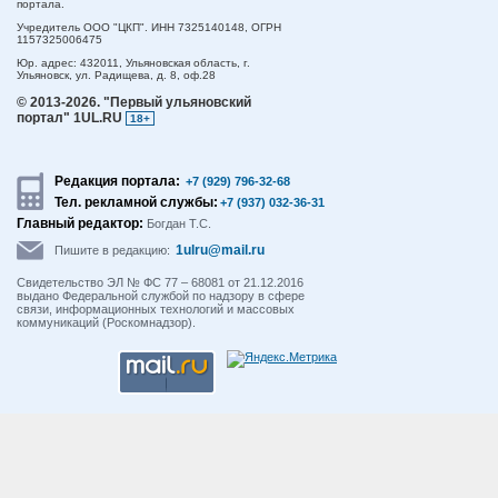
портала.
Учредитель ООО "ЦКП". ИНН 7325140148, ОГРН
1157325006475
Юр. адрес:
432011,
Ульяновская область,
г.
Ульяновск,
ул. Радищева, д. 8, оф.28
© 2013-2026.
"Первый ульяновский
портал" 1UL.RU
18+
Редакция портала:
+7 (929) 796-32-68
Тел. рекламной службы:
+7 (937) 032-36-31
Главный редактор:
Богдан Т.С.
1ulru@mail.ru
Пишите в редакцию:
Свидетельство ЭЛ № ФС 77 – 68081 от 21.12.2016
выдано Федеральной службой по надзору в сфере
связи, информационных технологий и массовых
коммуникаций (Роскомнадзор).