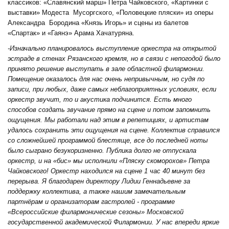
классиков: «Славянский марш» Петра Чайковского, «Картинки с
выставки» Модеста Мусоргского, «Половецкие пляски» из оперы
Александра Бородина «Князь Игорь» и сцены из балетов
«Спартак» и «Гаянэ» Арама Хачатуряна.
-Изначально планировалось выступление оркестра на открытой
эстраде в стенах Рязанского кремля, но в связи с непогодой было
принято решение выступать в зале областной филармонии.
Помещение оказалось для нас очень непривычным, но судя по
записи, при любых, даже самых неблагоприятных условиях, если
оркестр звучит, то и акустика подчинится. Есть много
способов создать звучание прямо на сцене и потом запомнить
ощущения. Мы работали над этим в репетициях, и артистам
удалось сохранить эти ощущения на сцене. Коллектив справился
со сложнейшей программой блестяще, все до последней ноты
было сыграно безукоризненно. Публика долго не отпускала
оркестр, и на «бис» мы исполнили «Пляску скоморохов» Петра
Чайковского! Оркестр находился на сцене 1 час 40 минут без
перерыва. Я благодарен директору Лидии Геннадьевне за
поддержку коллектива, а также нашим замечательным
партнёрам и организаторам гастролей - программе
«Всероссийские филармонические сезоны» Московской
государственной академической Филармонии. У нас впереди яркие