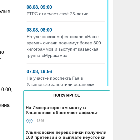
08.08, 09:00
сёлые
РТРС отмечает своё 25-летие
08.08, 08:00
На ульяновском фестивале «Наше
время» силачи поднимут более 300
килограммов и выступит казанская
по
группа «Мураками»
-
07.08, 19:56
На участке проспекта Гая в
Ульяновске запретили остановку
0.00,
транспорта
ПОПУЛЯРНОЕ
кина
07.08, 19:30
На Императорском мосту в
Ульяновске обновляют асфальт
В «Молодёжном» парке Ульяновска
открыли новую баскетбольную
1846
площадку
Ульяновские перевозчики получили
109 претензий о выплате неустойки