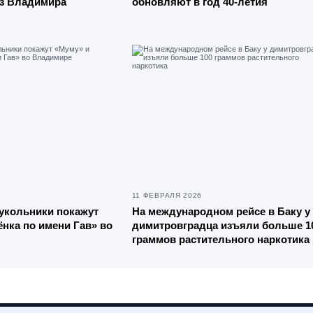
из Владимира
обновляют в год 40-летия
11 ФЕВРАЛЯ 2026
укольники покажут
На международном рейсе в Баку у
ёнка по имени Гав» во
димитровградца изъяли больше 1
граммов растительного наркотика