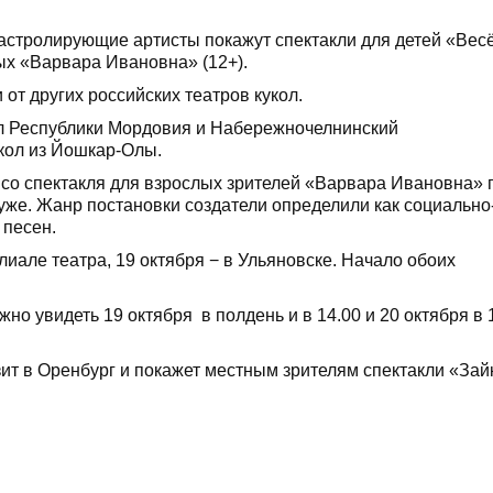
 гастролирующие артисты покажут спектакли для детей «Ве
лых «Варвара Ивановна» (12+).
от других российских театров кукол.
ол Республики Мордовия и Набережночелнинский
укол из Йошкар-Олы.
 со спектакля для взрослых зрителей «Варвара Ивановна» 
уже. Жанр постановки создатели определили как социально
 песен.
иале театра, 19 октября − в Ульяновске. Начало обоих
но увидеть 19 октября в полдень и в 14.00 и 20 октября в 1
зит в Оренбург и покажет местным зрителям спектакли «Зай