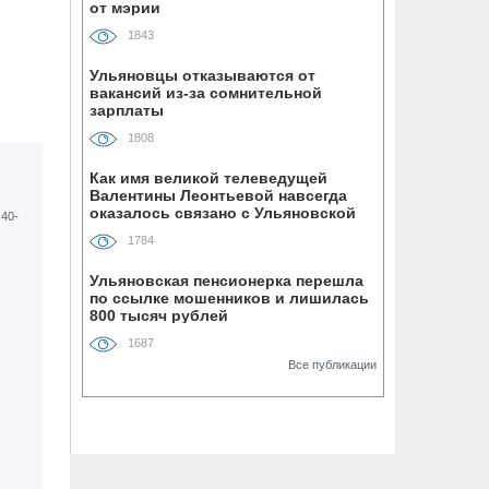
07.08, 18:43
от мэрии
В Ульяновском районе
1843
благоустраивают место воинского
захоронения
Ульяновцы отказываются от
вакансий из-за сомнительной
зарплаты
07.08, 18:00
1808
До +34 градусов раскалится воздух в
Ульяновской области в субботу
Как имя великой телеведущей
Валентины Леонтьевой навсегда
оказалось связано с Ульяновской
областью
07.08, 17:35
1784
ВТБ: россияне увеличивают расходы
на спорт и здоровый образ жизни
Ульяновская пенсионерка перешла
по ссылке мошенников и лишилась
800 тысяч рублей
07.08, 17:35
1687
В Чердаклинском районе в ДТП
Все публикации
попал 14-летний подросток
07.08, 17:00
«Ульяновскэнерго» передали под
управление нового лидера из