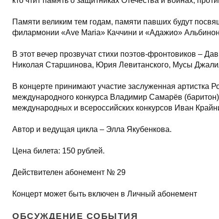
кто чтит память о защитниках Отечества и воинах, про
Памяти великим тем годам, памяти павших будут посвя
филармонии «Ave Maria» Каччини и «Адажио» Альбиноне
В этот вечер прозвучат стихи поэтов-фронтовиков – Д
Николая Старшинова, Юрия Левитанского, Мусы Джали
В концерте принимают участие заслуженная артистка Ро
международного конкурса Владимир Самарёв (баритон),
международных и всероссийских конкурсов Иван Крайни
Автор и ведущая цикла – Элла Якубенкова.
Цена билета: 150 рублей.
Действителен абонемент № 29
Концерт может быть включен в Личный абонемент
ОБСУЖДЕНИЕ СОБЫТИЯ