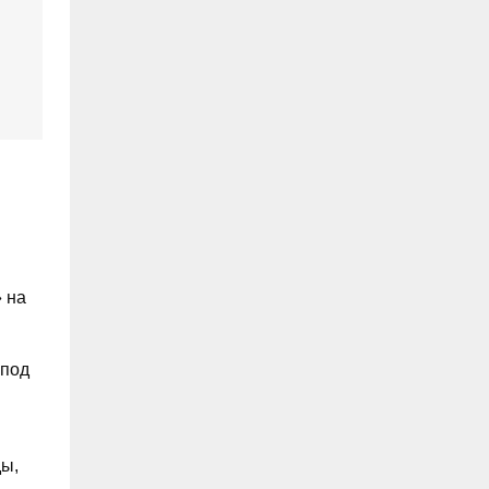
 на
 под
ды,