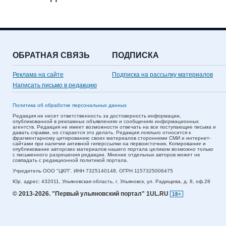
ОБРАТНАЯ СВЯЗЬ
ПОДПИСКА
Реклама на сайте
Подписка на рассылку материалов
Написать письмо в редакцию
Политика об обработке персональных данных
Редакция не несет ответственность за достоверность информации,
опубликованной в рекламных объявлениях и сообщениях информационных
агентств. Редакция не имеет возможности отвечать на все поступающие письма и
давать справки, но старается это делать. Редакция лояльно относится к
фрагментарному цитированию своих материалов сторонними СМИ и интернет-
сайтами при наличии активной гиперссылки на первоисточник. Копирование и
опубликование авторских материалов нашего портала целиком возможно только
с письменного разрешения редакции. Мнение отдельных авторов может не
совпадать с редакционной политикой портала.
Учредитель ООО "ЦКП". ИНН 7325140148, ОГРН 1157325006475
Юр. адрес:
432011,
Ульяновская область,
г. Ульяновск,
ул. Радищева, д. 8, оф.28
© 2013-2026.
"Первый ульяновский портал" 1UL.RU
18+