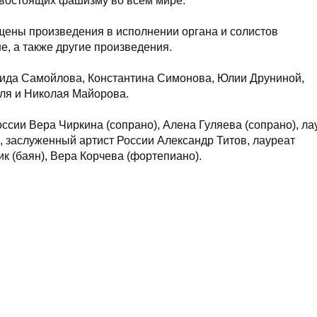
тивостоящих фашизму во всем мире.
щены произведения в исполнении органа и солистов
, а также другие произведения.
авида Самойлова, Константина Симонова, Юлии Друниной,
ля и Николая Майорова.
ссии Вера Чиркина (сопрано), Алена Гуляева (сопрано), ла
 заслуженный артист России Александр Титов, лауреат
к (баян), Вера Корчева (фортепиано).