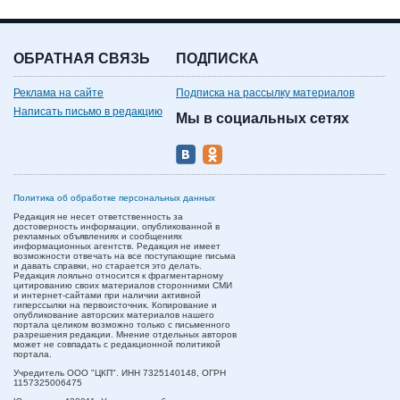
ОБРАТНАЯ СВЯЗЬ
ПОДПИСКА
Реклама на сайте
Подписка на рассылку материалов
Написать письмо в редакцию
Мы в социальных сетях
Политика об обработке персональных данных
Редакция не несет ответственность за
достоверность информации, опубликованной в
рекламных объявлениях и сообщениях
информационных агентств. Редакция не имеет
возможности отвечать на все поступающие письма
и давать справки, но старается это делать.
Редакция лояльно относится к фрагментарному
цитированию своих материалов сторонними СМИ
и интернет-сайтами при наличии активной
гиперссылки на первоисточник. Копирование и
опубликование авторских материалов нашего
портала целиком возможно только с письменного
разрешения редакции. Мнение отдельных авторов
может не совпадать с редакционной политикой
портала.
Учредитель ООО "ЦКП". ИНН 7325140148, ОГРН
1157325006475