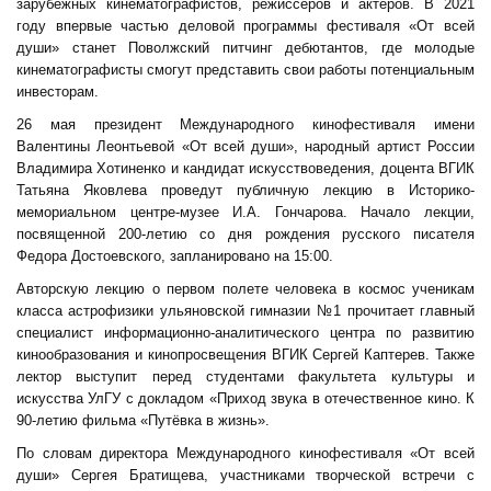
зарубежных кинематографистов, режиссеров и актеров. В 2021
году впервые частью деловой программы фестиваля
«От всей
души»
станет Поволжский питчинг дебютантов, где молодые
кинематографисты смогут представить свои работы потенциальным
инвесторам.
26 мая президент Международного кинофестиваля имени
Валентины Леонтьевой «От всей души», народный артист России
Владимира Хотиненко и кандидат искусствоведения, доцента ВГИК
Татьяна Яковлева проведут публичную лекцию в Историко-
мемориальном центре-музее И.А. Гончарова. Начало лекции,
посвященной 200-летию со дня рождения русского писателя
Федора Достоевского, запланировано на 15:00.
Авторскую лекцию о первом полете человека в космос ученикам
класса астрофизики ульяновской гимназии №1 прочитает главный
специалист информационно-аналитического центра по развитию
кинообразования и кинопросвещения ВГИК Сергей Каптерев. Также
лектор выступит перед студентами факультета культуры и
искусства УлГУ с докладом «Приход звука в отечественное кино. К
90-летию фильма «Путёвка в жизнь».
По словам директора Международного кинофестиваля «От всей
души» Сергея Братищева, участниками творческой встречи с