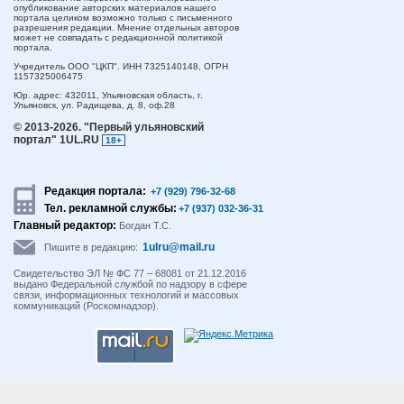
опубликование авторских материалов нашего
портала целиком возможно только с письменного
разрешения редакции. Мнение отдельных авторов
может не совпадать с редакционной политикой
портала.
Учредитель ООО "ЦКП". ИНН 7325140148, ОГРН
1157325006475
Юр. адрес:
432011,
Ульяновская область,
г.
Ульяновск,
ул. Радищева, д. 8, оф.28
© 2013-2026.
"Первый ульяновский
портал" 1UL.RU
18+
Редакция портала:
+7 (929) 796-32-68
Тел. рекламной службы:
+7 (937) 032-36-31
Главный редактор:
Богдан Т.С.
1ulru@mail.ru
Пишите в редакцию:
Свидетельство ЭЛ № ФС 77 – 68081 от 21.12.2016
выдано Федеральной службой по надзору в сфере
связи, информационных технологий и массовых
коммуникаций (Роскомнадзор).