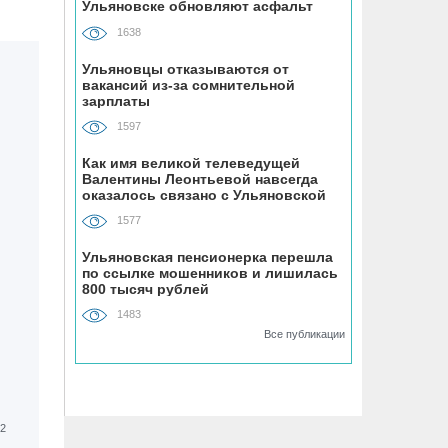
Ульяновске обновляют асфальт
устанавливают «умные» тренажёры с
QR-кодами
1638
Ульяновцы отказываются от
06.08, 16:22
вакансий из-за сомнительной
зарплаты
В Ульяновске на месяц перекрыли
участок улицы Ефремова
1597
Как имя великой телеведущей
06.08, 15:59
Валентины Леонтьевой навсегда
На здании травмпункта в Ульяновске
оказалось связано с Ульяновской
областью
появилась мемориальная доска в
1577
честь Рылеева
Ульяновская пенсионерка перешла
по ссылке мошенников и лишилась
06.08, 15:29
800 тысяч рублей
Прокурор Теребунов нашёл
1483
нарушения в ульяновской колонии
Все публикации
№8
06.08, 15:17
ВТБ: объем выдачи ипотеки в России
вырос на 38%