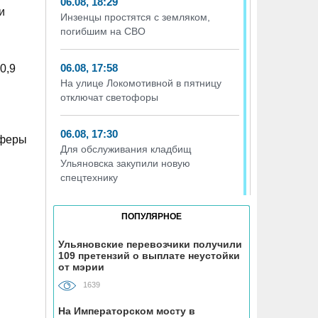
06.08, 18:29
и
Инзенцы простятся с земляком,
погибшим на СВО
06.08, 17:58
0,9
На улице Локомотивной в пятницу
отключат светофоры
06.08, 17:30
сферы
Для обслуживания кладбищ
Ульяновска закупили новую
спецтехнику
06.08, 17:13
ПОПУЛЯРНОЕ
Исследование ВТБ: ежемесячная
смена категорий кешбэка создает
Ульяновские перевозчики получили
109 претензий о выплате неустойки
волны спроса
от мэрии
1639
06.08, 17:00
В ульяновской школе №7
На Императорском мосту в