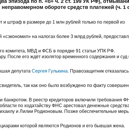
а эпизода по п. «б» ч. 2 ст. 199 УК РФ), отмыван
 и неправомерном обороте средств платежей (ч. 1 с
т и штраф в размере до 1 млн рублей только по первой из
й «сэкономил» на налогах более 3 млрд рублей, предоставл
о комитета, МВД и ФСБ в порядке 91 статьи УПК РФ.
ру. После его ждёт изолятор временного содержания и суд 
вшая депутата
Сергея Гулькина.
Правозащитник отказалась
свидетель, так как оно было возбуждено по факту соверше
и банкротом. В реестр кредиторов включили требования Ф
 области по ходатайству ФНС арестовал денежные средства
Михаилу и Лилии Родионовым. Позже обеспечительные мер
ициарами которой являются Родионов и его бывшая жена.