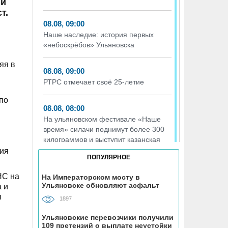
ии
т.
08.08, 09:00
Наше наследие: история первых
«небоскрёбов» Ульяновска
яя в
08.08, 09:00
РТРС отмечает своё 25-летие
по
08.08, 08:00
На ульяновском фестивале «Наше
время» силачи поднимут более 300
килограммов и выступит казанская
группа «Мураками»
ния
ПОПУЛЯРНОЕ
07.08, 19:56
НС на
На Императорском мосту в
Ульяновске обновляют асфальт
 и
На участке проспекта Гая в
ы
Ульяновске запретили остановку
1897
транспорта
Ульяновские перевозчики получили
109 претензий о выплате неустойки