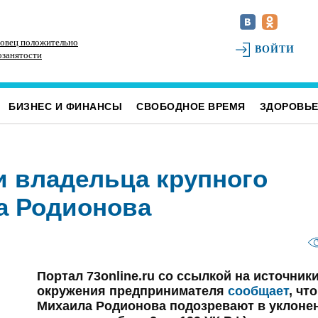
овец положительно
Наше наследие: история первых «небоскрёбов»
РТ
ВОЙТИ
озанятости
Ульяновска
БИЗНЕС И ФИНАНСЫ
СВОБОДНОЕ ВРЕМЯ
ЗДОРОВЬ
и владельца крупного
а Родионова
Портал 73online.ru со ссылкой на источники
окружения предпринимателя
сообщает
, что
Михаила Родионова подозревают в уклоне