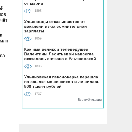
07.08, 19:30
от мэрии
ой
В «Молодёжном» парке Ульяновска
1895
нов
открыли новую баскетбольную
счёт
площадку
Ульяновцы отказываются от
вакансий из-за сомнительной
зарплаты
к −
07.08, 18:43
1859
 млн
В Ульяновском районе
благоустраивают место воинского
Как имя великой телеведущей
Валентины Леонтьевой навсегда
захоронения
ила
оказалось связано с Ульяновской
областью
1836
07.08, 18:00
До +34 градусов раскалится воздух в
Ульяновская пенсионерка перешла
по ссылке мошенников и лишилась
Ульяновской области в субботу
800 тысяч рублей
1737
07.08, 17:35
Все публикации
ВТБ: россияне увеличивают расходы
на спорт и здоровый образ жизни
07.08, 17:35
В Чердаклинском районе в ДТП