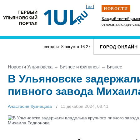
18+
НОВОСТИ
» силачи
В Госдуме предложили выдавать корм и лежанки
Каждый третий ульян
тупит
людям, забравшим животных из приюта
относится к идее сам
ГОРОД ОНЛАЙН
сегодня: 8 августа
16
:
27
Новости Ульяновска
→
Бизнес и финансы
→
Бизнес
В Ульяновске задержал
пивного завода Михаил
Анастасия Кузнецова
11 декабря 2024, 08:41