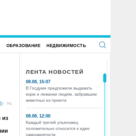
РС отмечает своё 25-летие
На ульяновском фестивале «Наше
поднимут более 300 килограммо
казанская группа «Мураками»
Е
ОБРАЗОВАНИЕ
НЕДВИЖИМОСТЬ
ЛЕНТА НОВОСТЕЙ
08.08, 15:07
В Госдуме предложили выдавать
корм и лежанки людям, забравшим
животных из приюта
741
08.08, 12:00
 из
Каждый третий ульяновец
положительно относится к идее
нии
самозанятости