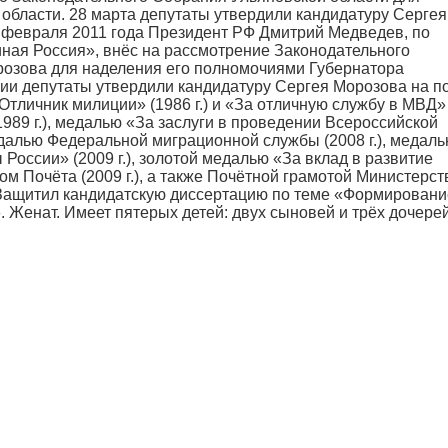
области. 28 марта депутаты утвердили кандидатуру Сергея
8 февраля 2011 года Президент РФ Дмитрий Медведев, по
ная Россия», внёс на рассмотрение Законодательного
розова для наделения его полномочиями Губернатора
нии депутаты утвердили кандидатуру Сергея Морозова на п
тличник милиции» (1986 г.) и «За отличную службу в МВД»
1989 г.), медалью «За заслуги в проведении Всероссийской
медалью Федеральной миграционной службы (2008 г.), медал
России» (2009 г.), золотой медалью «За вклад в развитие
м Почёта (2009 г.), а также Почётной грамотой Министерст
. Защитил кандидатскую диссертацию по теме «Формировани
. Женат. Имеет пятерых детей: двух сыновей и трёх дочерей