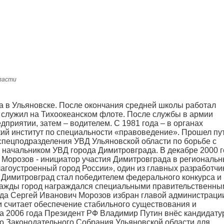
ласти
а в Ульяновске. После окончания средней школы работал
д служил на Тихоокеанском флоте. После службы в армии
приятии, затем – водителем. С 1981 года – в органах
ий институт по специальности «правоведение». Прошел пут
спецподразделения УВД Ульяновской области по борьбе с
н начальником УВД города Димитровграда. В декабре 2000 
 Морозов - инициатор участия Димитровграда в региональ
агоустроенный город России», один из главных разработчи
у Димитровград стал победителем федерального конкурса и
важды город награждался специальными правительственн
года Сергей Иванович Морозов избран главой администраци
и считает обеспечение стабильного существования и
та 2006 года Президент РФ Владимир Путин внёс кандидату
о Законодательного Собрания Ульяновской области для