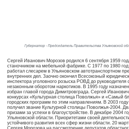
Губернатор - Председатель Правительства Ульяновской об
Сергей Иванович Морозов родился 6 сентября 1959 год
станочником на мебельной фабрике. С 1977 по 1980 го
работал слесарем в Ульяновском автотранспортном пред
внутренних дел. Заочно окончил Всесоюзный юридическ
инспектора уголовного розыска РОВД до руководителя 
незаконным оборотом наркотиков. В 1995 году назначе
избран главой города Димитровграда. Сергей Иванович
конкурсах «Культурная столица Поволжья» и «Самый бл
городских программ по этим направлениям. В 2003 год
получил звание Культурной столицы Поволжья-2004. Д
призами за успехи в благоустройстве. В декабре 2004 
Ульяновской области. Приоритетами своей деятельност
устойчивого развития всех сфер жизни области. 20 мар
Сергея Морозова на рассмотрение депутатов областног