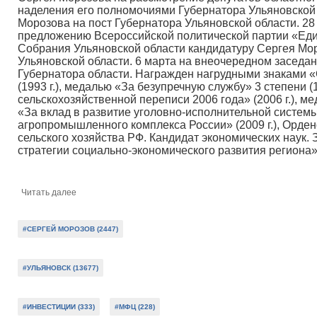
наделения его полномочиями Губернатора Ульяновской 
Морозова на пост Губернатора Ульяновской области. 2
предложению Всероссийской политической партии «Еди
Собрания Ульяновской области кандидатуру Сергея Мо
Ульяновской области. 6 марта на внеочередном заседа
Губернатора области. Награжден нагрудными знаками «О
(1993 г.), медалью «За безупречную службу» 3 степени (
сельскохозяйственной переписи 2006 года» (2006 г.), 
«За вклад в развитие уголовно-исполнительной системы 
агропромышленного комплекса России» (2009 г.), Ордено
сельского хозяйства РФ. Кандидат экономических наук
стратегии социально-экономического развития региона»
Читать далее
#СЕРГЕЙ МОРОЗОВ (2447)
#УЛЬЯНОВСК (13677)
#ИНВЕСТИЦИИ (333)
#МФЦ (228)