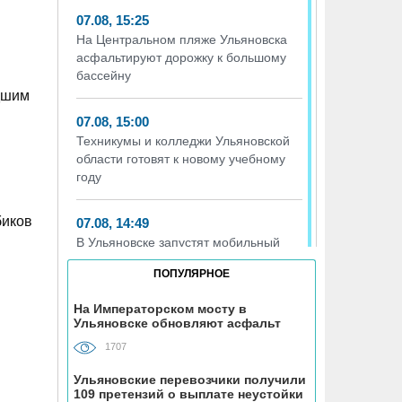
07.08, 15:25
На Центральном пляже Ульяновска
асфальтируют дорожку к большому
бассейну
дшим
07.08, 15:00
Техникумы и колледжи Ульяновской
области готовят к новому учебному
году
биков
07.08, 14:49
В Ульяновске запустят мобильный
пункт вакцинации домашних
ПОПУЛЯРНОЕ
животных от бешенства
На Императорском мосту в
Ульяновске обновляют асфальт
07.08, 14:18
Расширяют до четырёх полос.
1707
Дорожники вышли на финишную
Ульяновские перевозчики получили
прямую с ремонтом трассы у посёлка
109 претензий о выплате неустойки
Мирного