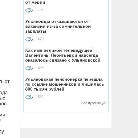
от мэрии
1706
07.08, 13:32
В Ульяновске заасфальтировали 45
Ульяновцы отказываются от
вакансий из-за сомнительной
участков, перекопанных
зарплаты
ресурсниками
1670
07.08, 13:06
Как имя великой телеведущей
Валентины Леонтьевой навсегда
Ветер до 27 метров в секунду, грозы и
оказалось связано с Ульяновской
град обрушатся на Ульяновскую
областью
область в воскресенье
1648
Ульяновская пенсионерка перешла
ь от
07.08, 12:35
по ссылке мошенников и лишилась
800 тысяч рублей
Искусственный интеллект выпишет
года
штрафы ульяновцам, забивающим
1552
ных
контейнерные площадки
ков
Все публикации
неправильными отходами
ыми
и
07.08, 12:13
ру
Директор ульяновской топливной
компании скрыл от налоговиков