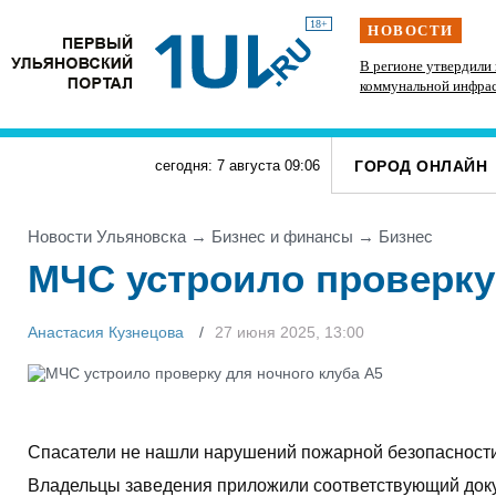
18+
НОВОСТИ
ся
Искусственный интеллект выпишет штрафы
В регионе утвердили
ульяновцам, забивающим контейнерные
коммунальной инфрас
площадки неправильными отходами
ГОРОД ОНЛАЙН
сегодня: 7 августа
09
:
06
Новости Ульяновска
→
Бизнес и финансы
→
Бизнес
МЧС устроило проверку
Анастасия Кузнецова
27 июня 2025, 13:00
Спасатели не нашли нарушений пожарной безопасности 
Владельцы заведения приложили соответствующий док