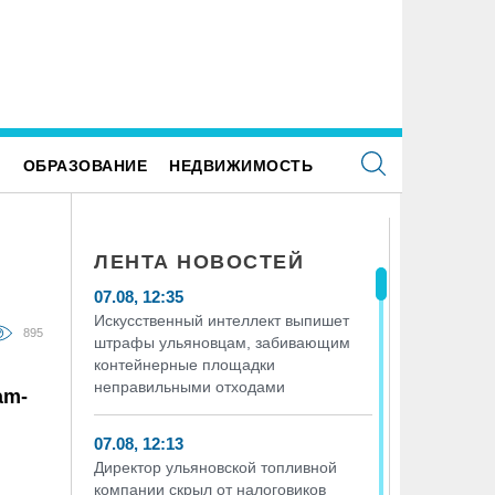
 Куйбышевском водохранилище
Ульяновским предпенсионерам п
огнозируют приток воды на 53% больше
набор льгот
рмы
Е
ОБРАЗОВАНИЕ
НЕДВИЖИМОСТЬ
ЛЕНТА НОВОСТЕЙ
07.08, 12:35
Искусственный интеллект выпишет
895
штрафы ульяновцам, забивающим
контейнерные площадки
неправильными отходами
am-
07.08, 12:13
Директор ульяновской топливной
компании скрыл от налоговиков