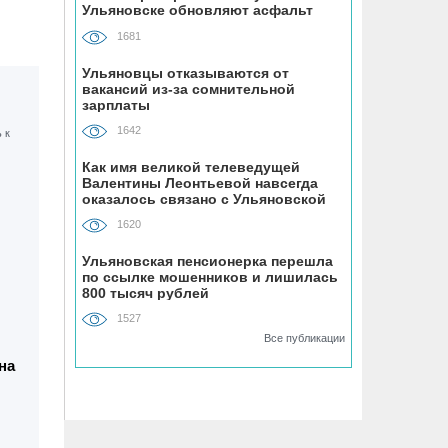
Ульяновске обновляют асфальт
полагается набор льгот
1681
07.08, 10:38
Ульяновцы отказываются от
вакансий из-за сомнительной
Мать двоих детей из Ульяновска
зарплаты
наделала долгов на полмиллиона
рублей за услуги ЖКХ и штрафы от
1642
ГИБДД
Как имя великой телеведущей
Валентины Леонтьевой навсегда
оказалось связано с Ульяновской
07.08, 09:49
областью
В Ульяновской области приняли
1620
почти 270 тонн рыбных консервов из
Ульяновская пенсионерка перешла
Калининградской области
по ссылке мошенников и лишилась
800 тысяч рублей
07.08, 09:37
1527
В заброшенных садах в
Все публикации
Железнодорожном районе
на
Ульяновска заблудился пенсионер
07.08, 09:11