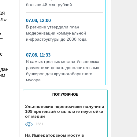
больше 48 млн рублей
ая
ал»
07.08, 12:00
В регионе утвердили план
,
модернизации коммунальной
 −
инфраструктуры до 2030 года
с
07.08, 11:33
В самых грязных местах Ульяновска
разместили девять дополнительных
ьдан
бункеров для крупногабаритного
ким
мусора
ПОПУЛЯРНОЕ
07.08, 11:03
На Куйбышевском водохранилище
Ульяновские перевозчики получили
прогнозируют приток воды на 53%
109 претензий о выплате неустойки
больше нормы
от мэрии
1681
07.08, 10:53
На Императорском мосту в
Ульяновским предпенсионерам