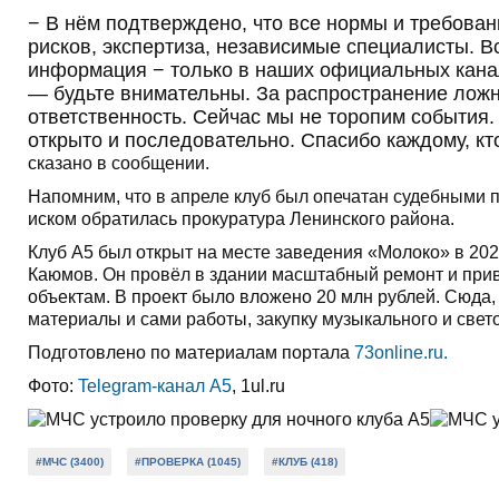
− В нём подтверждено, что все нормы и требова
рисков, экспертиза, независимые специалисты. В
информация − только в наших официальных канала
— будьте внимательны. За распространение ложн
ответственность. Сейчас мы не торопим события.
открыто и последовательно. Спасибо каждому, кт
сказано в сообщении.
Напомним, что в апреле клуб был опечатан судебными 
иском обратилась прокуратура Ленинского района.
Клуб А5 был открыт на месте заведения «Молоко» в 2022
Каюмов. Он провёл в здании масштабный ремонт и прив
объектам. В проект было вложено 20 млн рублей. Сюда,
материалы и сами работы, закупку музыкального и све
Подготовлено по материалам портала
73online.ru.
Фото:
Telegram-канал А5
, 1ul.ru
#МЧС (3400)
#ПРОВЕРКА (1045)
#КЛУБ (418)