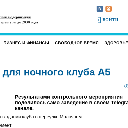
 план модернизации
В самых грязных местах Ульяновска разместили
На
ВОЙТИ
труктуры до 2030 года
девять дополнительных бункеров для
пр
крупногабаритного мусора
но
БИЗНЕС И ФИНАНСЫ
СВОБОДНОЕ ВРЕМЯ
ЗДОРОВЬ
 для ночного клуба А5
Результатами контрольного мероприятия
поделилось само заведение в своём Telegr
канале.
в здании клуба в переулке Молочном.
умент: