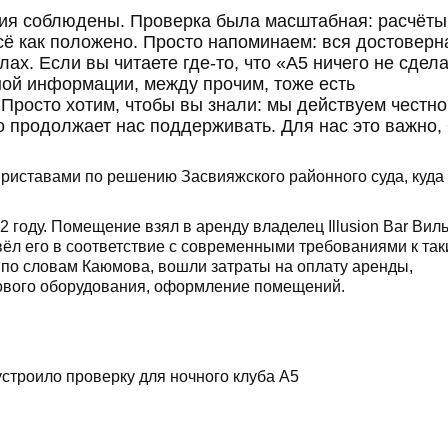
ния соблюдены. Проверка была масштабная: расчёты
сё как положено. Просто напоминаем: вся достоверн
х. Если вы читаете где-то, что «А5 ничего не сдел
ой информации, между прочим, тоже есть
 Просто хотим, чтобы вы знали: мы действуем честно
о продолжает нас поддерживать. Для нас это важно,
приставами по решению Засвияжского районного суда, куда 
 году. Помещение взял в аренду владелец Illusion Bar Вил
ёл его в соответствие с современными требованиями к та
 по словам Каюмова, вошли затраты на оплату аренды,
тового оборудования, оформление помещений.