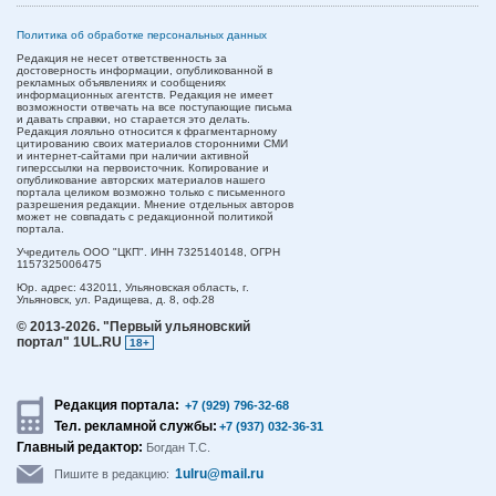
Политика об обработке персональных данных
Редакция не несет ответственность за
достоверность информации, опубликованной в
рекламных объявлениях и сообщениях
информационных агентств. Редакция не имеет
возможности отвечать на все поступающие письма
и давать справки, но старается это делать.
Редакция лояльно относится к фрагментарному
цитированию своих материалов сторонними СМИ
и интернет-сайтами при наличии активной
гиперссылки на первоисточник. Копирование и
опубликование авторских материалов нашего
портала целиком возможно только с письменного
разрешения редакции. Мнение отдельных авторов
может не совпадать с редакционной политикой
портала.
Учредитель ООО "ЦКП". ИНН 7325140148, ОГРН
1157325006475
Юр. адрес:
432011,
Ульяновская область,
г.
Ульяновск,
ул. Радищева, д. 8, оф.28
© 2013-2026.
"Первый ульяновский
портал" 1UL.RU
18+
Редакция портала:
+7 (929) 796-32-68
Тел. рекламной службы:
+7 (937) 032-36-31
Главный редактор:
Богдан Т.С.
1ulru@mail.ru
Пишите в редакцию: