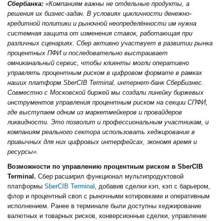
Сбербанка:
«Компаниям важны не отдельные продукты, а
решения их бизнес-задач. В условиях цикличности денежно-
кредитной политики и рыночной неопределённости им нужна
системная защита от изменения ставок, работающая при
различных сценариях. Сбер активно участвует в развитии рынка
процентных ПФИ и последовательно выстраивает
омниканальный сервис, чтобы клиенты могли оперативно
управлять процентным риском в цифровом формате в рамках
наших платформ SberCIB Terminal, интернет-банк СберБизнес.
Совместно с Московской биржей мы создали линейку биржевых
инструментов управления процентным риском на секции СПФИ,
где выступаем одним из маркетмейкеров и провайдеров
ликвидности. Это позволит и профессиональным участникам, и
компаниям реального сектора использовать хеджирование в
привычных для них цифровых интерфейсах, экономя время и
ресурсы».
Возможности по управлению процентным риском в SberCIB
Terminal.
Сбер расширил функционал мультипродуктовой
платформы
SberCIB Terminal
, добавив сделки кэп, кэп с барьером,
флор и процентный своп с рыночными котировками и оперативным
исполнением. Ранее в терминале были доступны хеджирование
валютных и товарных рисков, конверсионные сделки, управление