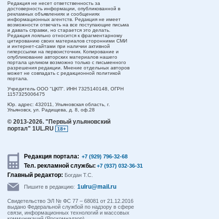
Редакция не несет ответственность за
достоверность информации, опубликованной в
рекламных объявлениях и сообщениях
информационных агентств. Редакция не имеет
возможности отвечать на все поступающие письма
и давать справки, но старается это делать.
Редакция лояльно относится к фрагментарному
цитированию своих материалов сторонними СМИ
и интернет-сайтами при наличии активной
гиперссылки на первоисточник. Копирование и
опубликование авторских материалов нашего
портала целиком возможно только с письменного
разрешения редакции. Мнение отдельных авторов
может не совпадать с редакционной политикой
портала.
Учредитель ООО "ЦКП". ИНН 7325140148, ОГРН
1157325006475
Юр. адрес:
432011,
Ульяновская область,
г.
Ульяновск,
ул. Радищева, д. 8, оф.28
© 2013-2026.
"Первый ульяновский
портал" 1UL.RU
18+
Редакция портала:
+7 (929) 796-32-68
Тел. рекламной службы:
+7 (937) 032-36-31
Главный редактор:
Богдан Т.С.
1ulru@mail.ru
Пишите в редакцию:
Свидетельство ЭЛ № ФС 77 – 68081 от 21.12.2016
выдано Федеральной службой по надзору в сфере
связи, информационных технологий и массовых
коммуникаций (Роскомнадзор).