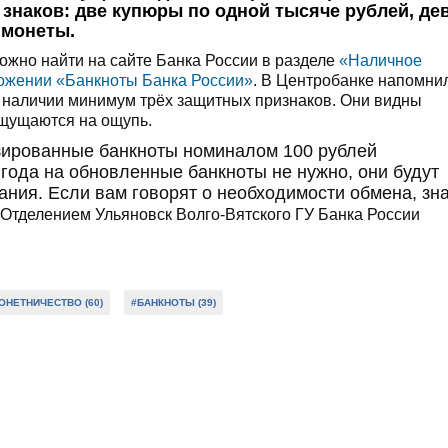
наков: две купюры по одной тысяче рублей, де
 монеты.
жно найти на сайте Банка России в разделе
«Наличное
ожении «Банкноты Банка России»
. В Центробанке напомни
в наличии минимум трёх защитных признаков. Они видны
ощущаются на ощупь.
зированные банкноты номиналом 100 рублей
года на обновленные банкноты не нужно, они будут
ания. Если вам говорят о необходимости обмена, зн
тделением Ульяновск Волго-Вятского ГУ Банка России
НЕТНИЧЕСТВО (60)
#БАНКНОТЫ (39)