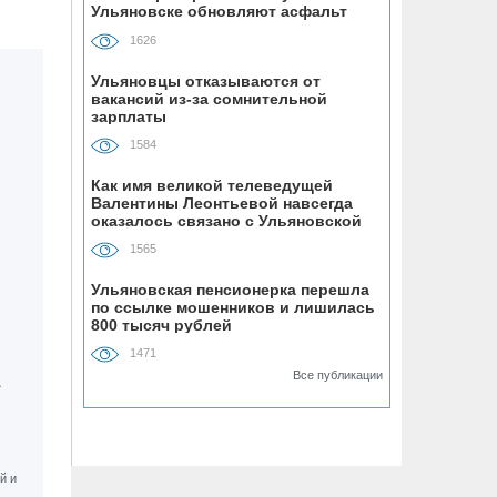
Ульяновске обновляют асфальт
устанавливают «умные» тренажёры с
QR-кодами
1626
Ульяновцы отказываются от
06.08, 16:22
вакансий из-за сомнительной
зарплаты
В Ульяновске на месяц перекрыли
участок улицы Ефремова
1584
Как имя великой телеведущей
06.08, 15:59
Валентины Леонтьевой навсегда
На здании травмпункта в Ульяновске
оказалось связано с Ульяновской
областью
появилась мемориальная доска в
1565
честь Рылеева
Ульяновская пенсионерка перешла
по ссылке мошенников и лишилась
06.08, 15:29
800 тысяч рублей
Прокурор Теребунов нашёл
1471
нарушения в ульяновской колонии
Все публикации
№8
06.08, 15:17
ВТБ: объем выдачи ипотеки в России
вырос на 38%