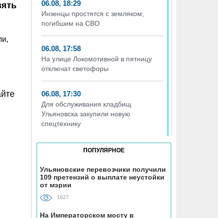
06.08, 18:29
вять
Инзенцы простятся с земляком,
погибшим на СВО
ли,
06.08, 17:58
На улице Локомотивной в пятницу
отключат светофоры
айте
06.08, 17:30
Для обслуживания кладбищ
Ульяновска закупили новую
спецтехнику
06.08, 17:13
ПОПУЛЯРНОЕ
Исследование ВТБ: ежемесячная
смена категорий кешбэка создает
Ульяновские перевозчики получили
109 претензий о выплате неустойки
волны спроса
от мэрии
1627
06.08, 17:00
В ульяновской школе №7
На Императорском мосту в