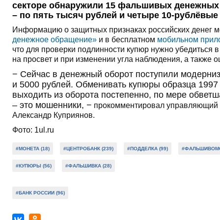
секторе обнаружили 15 фальшивых денежных з
– по пять тысяч рублей и четыре 10-рублёвые
Информацию о защитных признаках российских денег мо
денежное обращение»
и в бесплатном
мобильном прил
что для проверки подлинности купюр нужно убедиться 
на просвет и при изменении угла наблюдения, а также 
− Сейчас в денежный оборот поступили модерни
и 5000 рублей. Обменивать купюры образца 1997 
выходить из оборота постепенно, по мере обветш
– это мошенники, −
прокомментировал управляющий О
Александр Куприянов.
Фото: 1ul.ru
#МОНЕТА (18)
#ЦЕНТРОБАНК (239)
#ПОДДЕЛКА (99)
#ФАЛЬШИВОМО
#КУПЮРЫ (56)
#ФАЛЬШИВКА (28)
#БАНК РОССИИ (96)