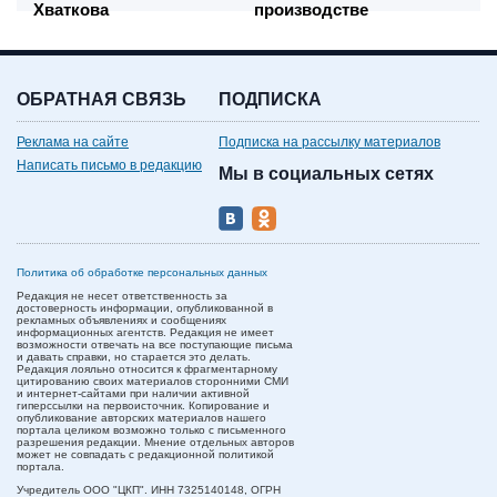
Хваткова
производстве
ОБРАТНАЯ СВЯЗЬ
ПОДПИСКА
Реклама на сайте
Подписка на рассылку материалов
Написать письмо в редакцию
Мы в социальных сетях
Политика об обработке персональных данных
Редакция не несет ответственность за
достоверность информации, опубликованной в
рекламных объявлениях и сообщениях
информационных агентств. Редакция не имеет
возможности отвечать на все поступающие письма
и давать справки, но старается это делать.
Редакция лояльно относится к фрагментарному
цитированию своих материалов сторонними СМИ
и интернет-сайтами при наличии активной
гиперссылки на первоисточник. Копирование и
опубликование авторских материалов нашего
портала целиком возможно только с письменного
разрешения редакции. Мнение отдельных авторов
может не совпадать с редакционной политикой
портала.
Учредитель ООО "ЦКП". ИНН 7325140148, ОГРН