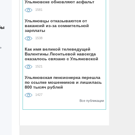
Ульяновске обновляют асфальт
устанавливают «умные» тренажёры с
QR-кодами
1581
Ульяновцы отказываются от
06.08, 16:22
вакансий из-за сомнительной
бы
зарплаты
В Ульяновске на месяц перекрыли
участок улицы Ефремова
1538
Как имя великой телеведущей
06.08, 15:59
Валентины Леонтьевой навсегда
На здании травмпункта в Ульяновске
оказалось связано с Ульяновской
областью
появилась мемориальная доска в
1521
честь Рылеева
Ульяновская пенсионерка перешла
по ссылке мошенников и лишилась
06.08, 15:29
800 тысяч рублей
Прокурор Теребунов нашёл
1427
нарушения в ульяновской колонии
Все публикации
№8
06.08, 15:17
ВТБ: объем выдачи ипотеки в России
вырос на 38%