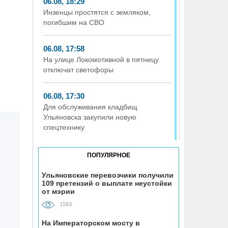
06.08, 18:29
Инзенцы простятся с земляком,
погибшим на СВО
06.08, 17:58
На улице Локомотивной в пятницу
отключат светофоры
06.08, 17:30
Для обслуживания кладбищ
Ульяновска закупили новую
спецтехнику
06.08, 17:13
ПОПУЛЯРНОЕ
Исследование ВТБ: ежемесячная
смена категорий кешбэка создает
Ульяновские перевозчики получили
109 претензий о выплате неустойки
волны спроса
от мэрии
1583
06.08, 17:00
В ульяновской школе №7
На Императорском мосту в