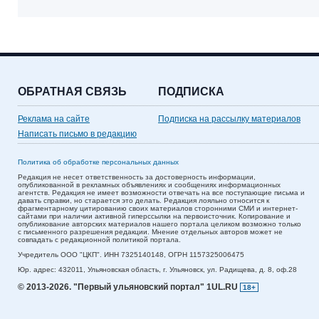
ОБРАТНАЯ СВЯЗЬ
ПОДПИСКА
Реклама на сайте
Подписка на рассылку материалов
Написать письмо в редакцию
Политика об обработке персональных данных
Редакция не несет ответственность за достоверность информации,
опубликованной в рекламных объявлениях и сообщениях информационных
агентств. Редакция не имеет возможности отвечать на все поступающие письма и
давать справки, но старается это делать. Редакция лояльно относится к
фрагментарному цитированию своих материалов сторонними СМИ и интернет-
сайтами при наличии активной гиперссылки на первоисточник. Копирование и
опубликование авторских материалов нашего портала целиком возможно только
с письменного разрешения редакции. Мнение отдельных авторов может не
совпадать с редакционной политикой портала.
Учредитель ООО "ЦКП". ИНН 7325140148, ОГРН 1157325006475
Юр. адрес:
432011,
Ульяновская область,
г. Ульяновск,
ул. Радищева, д. 8, оф.28
© 2013-2026.
"Первый ульяновский портал" 1UL.RU
18+