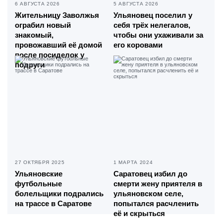
6 АВГУСТА 2026
5 АВГУСТА 2026
Жительницу Заволжья
Ульяновец поселил у
ограбил новый
себя трёх нелегалов,
знакомый,
чтобы они ухаживали за
провожавший её домой
его коровами
после посиделок у
подруги
27 ОКТЯБРЯ 2025
1 МАРТА 2024
Ульяновские
Саратовец избил до
футбольные
смерти жену приятеля в
болельщики подрались
ульяновском селе,
на трассе в Саратове
попытался расчленить
её и скрыться