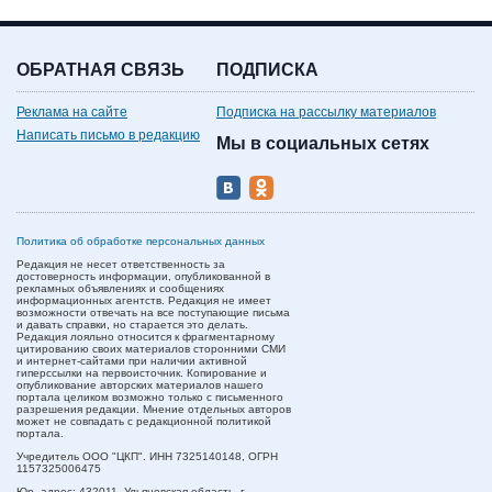
ОБРАТНАЯ СВЯЗЬ
ПОДПИСКА
Реклама на сайте
Подписка на рассылку материалов
Написать письмо в редакцию
Мы в социальных сетях
Политика об обработке персональных данных
Редакция не несет ответственность за
достоверность информации, опубликованной в
рекламных объявлениях и сообщениях
информационных агентств. Редакция не имеет
возможности отвечать на все поступающие письма
и давать справки, но старается это делать.
Редакция лояльно относится к фрагментарному
цитированию своих материалов сторонними СМИ
и интернет-сайтами при наличии активной
гиперссылки на первоисточник. Копирование и
опубликование авторских материалов нашего
портала целиком возможно только с письменного
разрешения редакции. Мнение отдельных авторов
может не совпадать с редакционной политикой
портала.
Учредитель ООО "ЦКП". ИНН 7325140148, ОГРН
1157325006475
Юр. адрес:
432011,
Ульяновская область,
г.