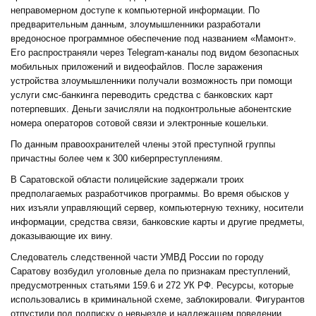
неправомерном доступе к компьютерной информации. По
предварительным данным, злоумышленники разработали
вредоносное программное обеспечение под названием «Мамонт».
Его распространяли через Telegram-каналы под видом безопасных
мобильных приложений и видеофайлов. После заражения
устройства злоумышленники получали возможность при помощи
услуги смс-банкинга переводить средства с банковских карт
потерпевших. Деньги зачисляли на подконтрольные абонентские
номера операторов сотовой связи и электронные кошельки.
По данным правоохранителей члены этой преступной группы
причастны более чем к 300 киберпреступлениям.
В Саратовской области полицейские задержали троих
предполагаемых разработчиков программы. Во время обысков у
них изъяли управляющий сервер, компьютерную технику, носители
информации, средства связи, банковские карты и другие предметы,
доказывающие их вину.
Следователь следственной части УМВД России по городу
Саратову возбудил уголовные дела по признакам преступлений,
предусмотренных статьями 159.6 и 272 УК РФ. Ресурсы, которые
использовались в криминальной схеме, заблокировали. Фигурантов
отпустили под подписку о невыезде и надлежащем поведении.