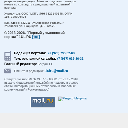
разрешения редакции. Мнение отдельных авторов
может не совпадать с редакционной политикой
портала.
Учредитель ООО "ЦКП". ИНН 7325140148, ОГРН
1157325006475
Юр. адрес:
432011,
Ульяновская область,
г.
Ульяновск,
ул. Радищева, д. 8, оф.28
© 2013-2026.
"Первый ульяновский
портал" 1UL.RU
18+
Редакция портала:
+7 (929) 796-32-68
Тел. рекламной службы:
+7 (937) 032-36-31
Главный редактор:
Богдан Т.С.
1ulru@mail.ru
Пишите в редакцию:
Свидетельство ЭЛ № ФС 77 – 68081 от 21.12.2016
выдано Федеральной службой по надзору в сфере
связи, информационных технологий и массовых
коммуникаций (Роскомнадзор).