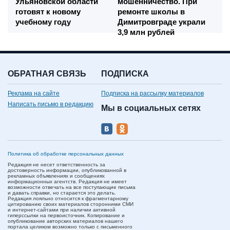
Ульяновской области
мошенничество. При
готовят к новому
ремонте школы в
учебному году
Димитровграде украли
3,9 млн рублей
ОБРАТНАЯ СВЯЗЬ
ПОДПИСКА
Реклама на сайте
Подписка на рассылку материалов
Написать письмо в редакцию
Мы в социальных сетях
Политика об обработке персональных данных
Редакция не несет ответственность за
достоверность информации, опубликованной в
рекламных объявлениях и сообщениях
информационных агентств. Редакция не имеет
возможности отвечать на все поступающие письма
и давать справки, но старается это делать.
Редакция лояльно относится к фрагментарному
цитированию своих материалов сторонними СМИ
и интернет-сайтами при наличии активной
гиперссылки на первоисточник. Копирование и
опубликование авторских материалов нашего
портала целиком возможно только с письменного