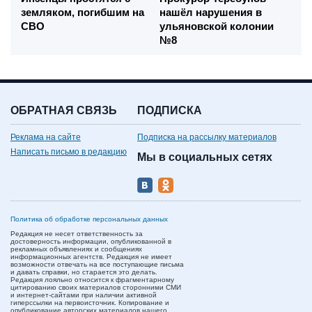
земляком, погибшим на
нашёл нарушения в
СВО
ульяновской колонии
№8
ОБРАТНАЯ СВЯЗЬ
ПОДПИСКА
Реклама на сайте
Подписка на рассылку материалов
Написать письмо в редакцию
Мы в социальных сетях
Политика об обработке персональных данных
Редакция не несет ответственность за
достоверность информации, опубликованной в
рекламных объявлениях и сообщениях
информационных агентств. Редакция не имеет
возможности отвечать на все поступающие письма
и давать справки, но старается это делать.
Редакция лояльно относится к фрагментарному
цитированию своих материалов сторонними СМИ
и интернет-сайтами при наличии активной
гиперссылки на первоисточник. Копирование и
опубликование авторских материалов нашего