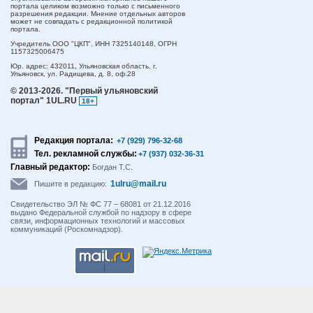
портала целиком возможно только с письменного
разрешения редакции. Мнение отдельных авторов
может не совпадать с редакционной политикой
портала.
Учредитель ООО "ЦКП". ИНН 7325140148, ОГРН
1157325006475
Юр. адрес:
432011,
Ульяновская область,
г.
Ульяновск,
ул. Радищева, д. 8, оф.28
© 2013-2026.
"Первый ульяновский
портал" 1UL.RU
18+
Редакция портала:
+7 (929) 796-32-68
Тел. рекламной службы:
+7 (937) 032-36-31
Главный редактор:
Богдан Т.С.
1ulru@mail.ru
Пишите в редакцию:
Свидетельство ЭЛ № ФС 77 – 68081 от 21.12.2016
выдано Федеральной службой по надзору в сфере
связи, информационных технологий и массовых
коммуникаций (Роскомнадзор).