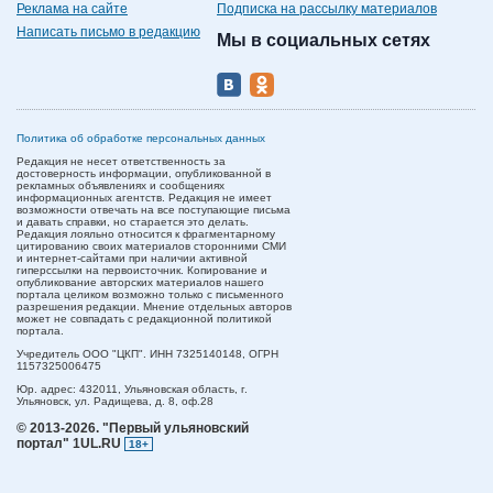
Реклама на сайте
Подписка на рассылку материалов
Написать письмо в редакцию
Мы в социальных сетях
Политика об обработке персональных данных
Редакция не несет ответственность за
достоверность информации, опубликованной в
рекламных объявлениях и сообщениях
информационных агентств. Редакция не имеет
возможности отвечать на все поступающие письма
и давать справки, но старается это делать.
Редакция лояльно относится к фрагментарному
цитированию своих материалов сторонними СМИ
и интернет-сайтами при наличии активной
гиперссылки на первоисточник. Копирование и
опубликование авторских материалов нашего
портала целиком возможно только с письменного
разрешения редакции. Мнение отдельных авторов
может не совпадать с редакционной политикой
портала.
Учредитель ООО "ЦКП". ИНН 7325140148, ОГРН
1157325006475
Юр. адрес:
432011,
Ульяновская область,
г.
Ульяновск,
ул. Радищева, д. 8, оф.28
© 2013-2026.
"Первый ульяновский
портал" 1UL.RU
18+