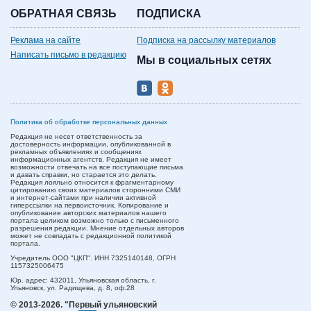
ОБРАТНАЯ СВЯЗЬ
ПОДПИСКА
Реклама на сайте
Подписка на рассылку материалов
Написать письмо в редакцию
Мы в социальных сетях
Политика об обработке персональных данных
Редакция не несет ответственность за
достоверность информации, опубликованной в
рекламных объявлениях и сообщениях
информационных агентств. Редакция не имеет
возможности отвечать на все поступающие письма
и давать справки, но старается это делать.
Редакция лояльно относится к фрагментарному
цитированию своих материалов сторонними СМИ
и интернет-сайтами при наличии активной
гиперссылки на первоисточник. Копирование и
опубликование авторских материалов нашего
портала целиком возможно только с письменного
разрешения редакции. Мнение отдельных авторов
может не совпадать с редакционной политикой
портала.
Учредитель ООО "ЦКП". ИНН 7325140148, ОГРН
1157325006475
Юр. адрес:
432011,
Ульяновская область,
г.
Ульяновск,
ул. Радищева, д. 8, оф.28
© 2013-2026.
"Первый ульяновский