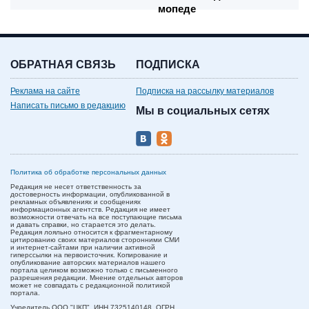
мопеде
ОБРАТНАЯ СВЯЗЬ
ПОДПИСКА
Реклама на сайте
Подписка на рассылку материалов
Написать письмо в редакцию
Мы в социальных сетях
Политика об обработке персональных данных
Редакция не несет ответственность за
достоверность информации, опубликованной в
рекламных объявлениях и сообщениях
информационных агентств. Редакция не имеет
возможности отвечать на все поступающие письма
и давать справки, но старается это делать.
Редакция лояльно относится к фрагментарному
цитированию своих материалов сторонними СМИ
и интернет-сайтами при наличии активной
гиперссылки на первоисточник. Копирование и
опубликование авторских материалов нашего
портала целиком возможно только с письменного
разрешения редакции. Мнение отдельных авторов
может не совпадать с редакционной политикой
портала.
Учредитель ООО "ЦКП". ИНН 7325140148, ОГРН