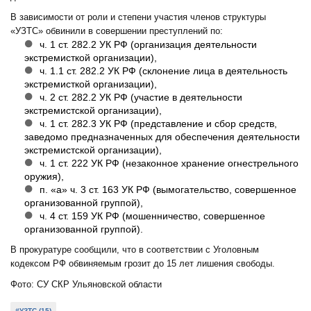
В зависимости от роли и степени участия членов структуры
«УЗТС» обвинили в совершении преступлений по:
ч. 1 ст. 282.2 УК РФ (организация деятельности
экстремисткой организации),
ч. 1.1 ст. 282.2 УК РФ (склонение лица в деятельность
экстремисткой организации),
ч. 2 ст. 282.2 УК РФ (участие в деятельности
экстремистской организации),
ч. 1 ст. 282.3 УК РФ (представление и сбор средств,
заведомо предназначенных для обеспечения деятельности
экстремистской организации),
ч. 1 ст. 222 УК РФ (незаконное хранение огнестрельного
оружия),
п. «а» ч. 3 ст. 163 УК РФ (вымогательство, совершенное
организованной группой),
ч. 4 ст. 159 УК РФ (мошенничество, совершенное
организованной группой).
В прокуратуре сообщили, что в соответствии с Уголовным
кодексом РФ обвиняемым грозит до 15 лет лишения свободы.
Фото: СУ СКР Ульяновской области
#УЗТС (15)