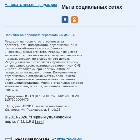
Написать письмо в редакцию
Мы в социальных сетях
Политика об обработке персональных данных
Редакция не несет ответственность за
достоверность информации, опубликованной в
рекламных объявлениях и сообщениях
информационных агентств. Редакция не имеет
возможности отвечать на все поступающие письма
и давать справки, но старается это делать.
Редакция лояльно относится к фрагментарному
цитированию своих материалов сторонними СМИ
и интернет-сайтами при наличии активной
гиперссылки на первоисточник. Копирование и
опубликование авторских материалов нашего
портала целиком возможно только с письменного
разрешения редакции. Мнение отдельных авторов
может не совпадать с редакционной политикой
портала.
Учредитель ООО "ЦКП". ИНН 7325140148, ОГРН
1157325006475
Юр. адрес:
432011,
Ульяновская область,
г.
Ульяновск,
ул. Радищева, д. 8, оф.28
© 2013-2026.
"Первый ульяновский
портал" 1UL.RU
18+
Редакция портала:
+7 (929) 796-32-68