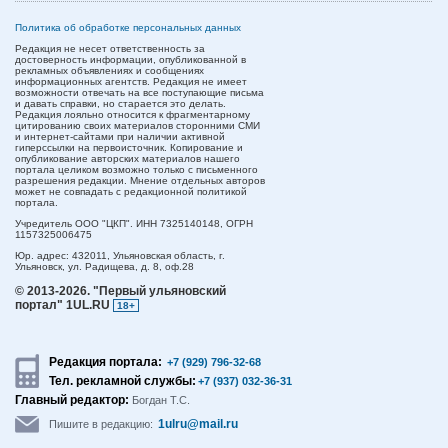
Политика об обработке персональных данных
Редакция не несет ответственность за
достоверность информации, опубликованной в
рекламных объявлениях и сообщениях
информационных агентств. Редакция не имеет
возможности отвечать на все поступающие письма
и давать справки, но старается это делать.
Редакция лояльно относится к фрагментарному
цитированию своих материалов сторонними СМИ
и интернет-сайтами при наличии активной
гиперссылки на первоисточник. Копирование и
опубликование авторских материалов нашего
портала целиком возможно только с письменного
разрешения редакции. Мнение отдельных авторов
может не совпадать с редакционной политикой
портала.
Учредитель ООО "ЦКП". ИНН 7325140148, ОГРН
1157325006475
Юр. адрес:
432011,
Ульяновская область,
г.
Ульяновск,
ул. Радищева, д. 8, оф.28
© 2013-2026.
"Первый ульяновский
портал" 1UL.RU
18+
Редакция портала:
+7 (929) 796-32-68
Тел. рекламной службы:
+7 (937) 032-36-31
Главный редактор:
Богдан Т.С.
1ulru@mail.ru
Пишите в редакцию: