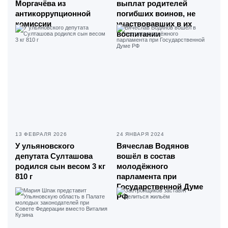
Моргачёва из
выплат родителей
антикоррупционной
погибших воинов, не
комиссии
участвовавших в их
воспитании
13 ФЕВРАЛЯ 2026
24 ЯНВАРЯ 2024
У ульяновского
Вячеслав Водянов
депутата Султашова
вошёл в состав
родился сын весом 3 кг
молодёжного
810 г
парламента при
Государственной Думе
РФ