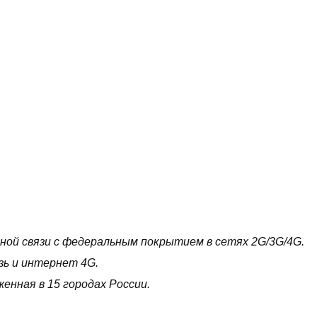
ной связи с федеральным покрытием в сетях 2
G
/3
G
/4
G
.
зь и интернет 4
G
.
женная в 15 городах России.