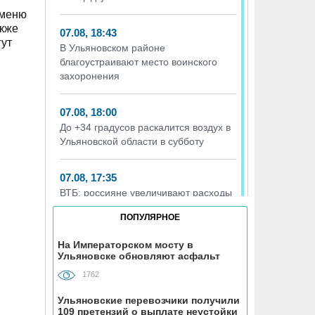
 меню
акже
07.08, 18:43
гут
В Ульяновском районе
благоустраивают место воинского
захоронения
07.08, 18:00
До +34 градусов раскалится воздух в
Ульяновской области в субботу
07.08, 17:35
ВТБ: россияне увеличивают расходы
на спорт и здоровый образ жизни
ПОПУЛЯРНОЕ
07.08, 17:35
На Императорском мосту в
Ульяновске обновляют асфальт
В Чердаклинском районе в ДТП
попал 14-летний подросток
1762
Ульяновские перевозчики получили
07.08, 17:00
109 претензий о выплате неустойки