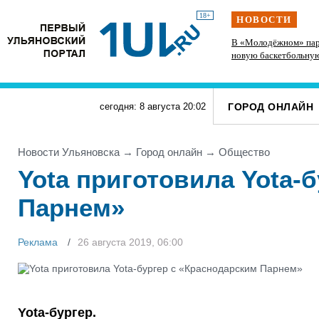
18+
НОВОСТИ
 спорт и
На участке проспекта Гая в Ульяновске
В «Молодёжном» пар
запретили остановку транспорта
новую баскетбольну
ГОРОД ОНЛАЙН
сегодня: 8 августа
20
:
02
Новости Ульяновска
→
Город онлайн
→
Общество
Yota приготовила Yota-
Парнем»
Реклама
26 августа 2019, 06:00
Yota-бургер.