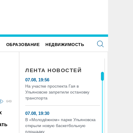
 +34 градусов раскалится воздух в
ВТБ: россияне увеличивают расх
ьяновской области в субботу
здоровый образ жизни
Е
ОБРАЗОВАНИЕ
НЕДВИЖИМОСТЬ
ЛЕНТА НОВОСТЕЙ
07.08, 19:56
На участке проспекта Гая в
Ульяновске запретили остановку
транспорта
649
х
07.08, 19:30
В «Молодёжном» парке Ульяновска
ать
открыли новую баскетбольную
площадку