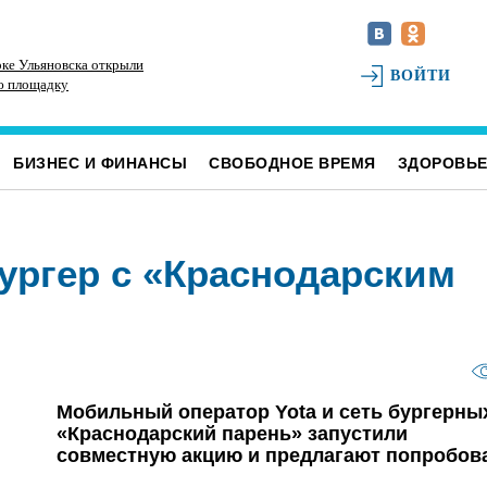
ке Ульяновска открыли
В Ульяновском районе благоустраивают место
До
ВОЙТИ
ю площадку
воинского захоронения
Ул
БИЗНЕС И ФИНАНСЫ
СВОБОДНОЕ ВРЕМЯ
ЗДОРОВЬ
бургер с «Краснодарским
Мобильный оператор Yota и сеть бургерны
«Краснодарский парень» запустили
совместную акцию и предлагают попробов