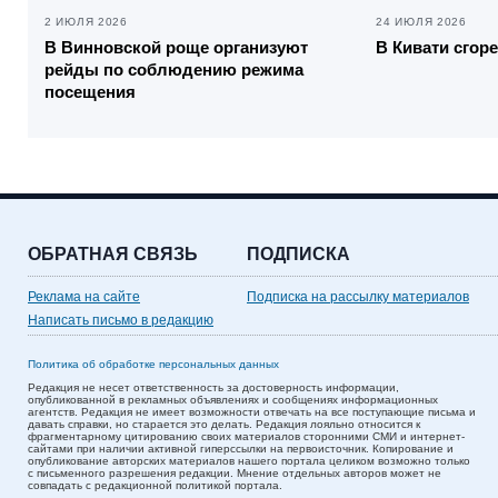
2 ИЮЛЯ 2026
24 ИЮЛЯ 2026
В Винновской роще организуют
В Кивати сгор
рейды по соблюдению режима
посещения
ОБРАТНАЯ СВЯЗЬ
ПОДПИСКА
Реклама на сайте
Подписка на рассылку материалов
Написать письмо в редакцию
Политика об обработке персональных данных
Редакция не несет ответственность за достоверность информации,
опубликованной в рекламных объявлениях и сообщениях информационных
агентств. Редакция не имеет возможности отвечать на все поступающие письма и
давать справки, но старается это делать. Редакция лояльно относится к
фрагментарному цитированию своих материалов сторонними СМИ и интернет-
сайтами при наличии активной гиперссылки на первоисточник. Копирование и
опубликование авторских материалов нашего портала целиком возможно только
с письменного разрешения редакции. Мнение отдельных авторов может не
совпадать с редакционной политикой портала.