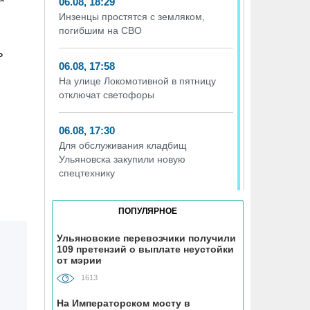
06.08, 18:29
Инзенцы простятся с земляком,
погибшим на СВО
ь
06.08, 17:58
На улице Локомотивной в пятницу
отключат светофоры
06.08, 17:30
Для обслуживания кладбищ
Ульяновска закупили новую
спецтехнику
06.08, 17:13
ПОПУЛЯРНОЕ
Исследование ВТБ: ежемесячная
смена категорий кешбэка создает
Ульяновские перевозчики получили
109 претензий о выплате неустойки
волны спроса
от мэрии
1613
06.08, 17:00
В ульяновской школе №7
На Императорском мосту в