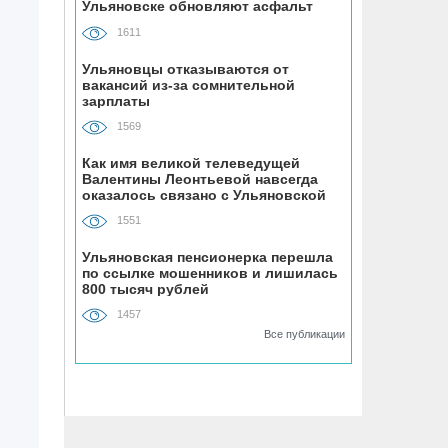
Ульяновске обновляют асфальт
устанавливают «умные» тренажёры с
QR-кодами
1611
Ульяновцы отказываются от
06.08, 16:22
вакансий из-за сомнительной
зарплаты
В Ульяновске на месяц перекрыли
участок улицы Ефремова
1569
Как имя великой телеведущей
06.08, 15:59
Валентины Леонтьевой навсегда
На здании травмпункта в Ульяновске
оказалось связано с Ульяновской
областью
появилась мемориальная доска в
1551
честь Рылеева
Ульяновская пенсионерка перешла
по ссылке мошенников и лишилась
06.08, 15:29
800 тысяч рублей
Прокурор Теребунов нашёл
1457
нарушения в ульяновской колонии
Все публикации
№8
06.08, 15:17
ВТБ: объем выдачи ипотеки в России
вырос на 38%