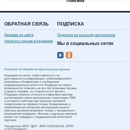
Лонгина
ОБРАТНАЯ СВЯЗЬ
ПОДПИСКА
Реклама на сайте
Подписка на рассылку материалов
Написать письмо в редакцию
Мы в социальных сетях
Политика об обработке персональных данных
Редакция не несет ответственность за
достоверность информации, опубликованной в
рекламных объявлениях и сообщениях
информационных агентств. Редакция не имеет
возможности отвечать на все поступающие письма
и давать справки, но старается это делать.
Редакция лояльно относится к фрагментарному
цитированию своих материалов сторонними СМИ
и интернет-сайтами при наличии активной
гиперссылки на первоисточник. Копирование и
опубликование авторских материалов нашего
портала целиком возможно только с письменного
разрешения редакции. Мнение отдельных авторов
может не совпадать с редакционной политикой
портала.
Учредитель ООО "ЦКП". ИНН 7325140148, ОГРН
1157325006475