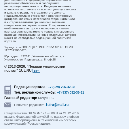
рекламных объявлениях и сообщениях
информационных агентств. Редакция не имеет
возможности отвечать на все поступающие письма
и давать справки, но старается это делать.
Редакция лояльно относится к фрагментарному
цитированию своих материалов сторонними СМИ
и интернет-сайтами при наличии активной
гиперссылки на первоисточник. Копирование и
опубликование авторских материалов нашего
портала целиком возможно только с письменного
разрешения редакции. Мнение отдельных авторов
может не совпадать с редакционной политикой
портала.
Учредитель ООО "ЦКП". ИНН 7325140148, ОГРН
1157325006475
Юр. адрес:
432011,
Ульяновская область,
г.
Ульяновск,
ул. Радищева, д. 8, оф.28
© 2013-2026.
"Первый ульяновский
портал" 1UL.RU
18+
Редакция портала:
+7 (929) 796-32-68
Тел. рекламной службы:
+7 (937) 032-36-31
Главный редактор:
Богдан Т.С.
1ulru@mail.ru
Пишите в редакцию:
Свидетельство ЭЛ № ФС 77 – 68081 от 21.12.2016
выдано Федеральной службой по надзору в сфере
связи, информационных технологий и массовых
коммуникаций (Роскомнадзор).